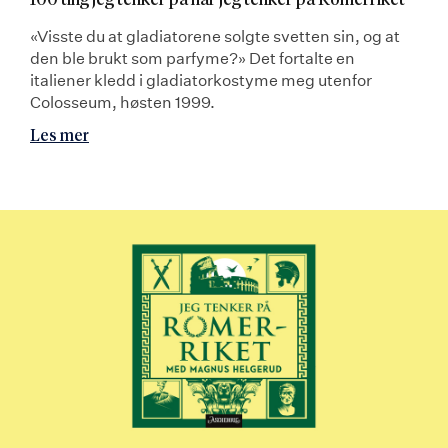
100 ting jeg tenker på når jeg tenker på Romerriket
«Visste du at gladiatorene solgte svetten sin, og at
den ble brukt som parfyme?» Det fortalte en
italiener kledd i gladiatorkostyme meg utenfor
Colosseum, høsten 1999.
Les mer