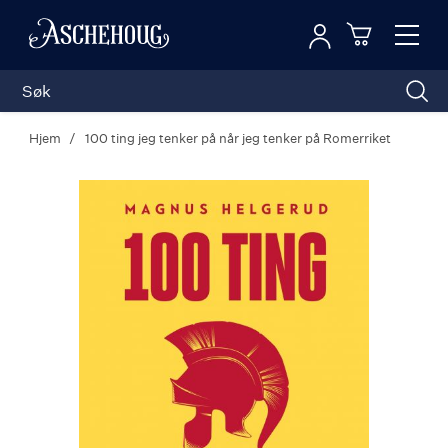
Logg inn
Toggl
n
Handleku
Nav
Hjem
100 ting jeg tenker på når jeg tenker på Romerriket