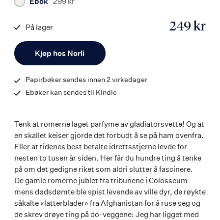
Ebok
299 kr
249 kr
På lager
ISBN
Antall
9788203456268
Kjøp hos Norli
Papirbøker sendes innen 2 virkedager
Ebøker kan sendes til Kindle
Tenk at romerne laget parfyme av gladiatorsvette! Og at
en skallet keiser gjorde det forbudt å se på ham ovenfra.
Eller at tidenes best betalte idrettsstjerne levde for
nesten to tusen år siden. Her får du hundre ting å tenke
på om det gedigne riket som aldri slutter å fascinere.
De gamle romerne jublet fra tribunene i Colosseum
mens dødsdømte ble spist levende av ville dyr, de røykte
såkalte «latterblader» fra Afghanistan for å ruse seg og
de skrev drøye ting på do-veggene: Jeg har ligget med