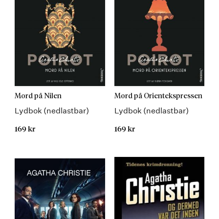
Mord på Nilen
Mord på Orientekspressen
Lydbok (nedlastbar)
Lydbok (nedlastbar)
169 kr
169 kr