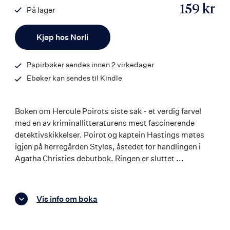
159 kr
På lager
ISBN
Antall
9788203217883
Kjøp hos Norli
Papirbøker sendes innen 2 virkedager
Ebøker kan sendes til Kindle
Boken om Hercule Poirots siste sak - et verdig farvel
med en av kriminallitteraturens mest fascinerende
detektivskikkelser. Poirot og kaptein Hastings møtes
igjen på herregården Styles, åstedet for handlingen i
Agatha Christies debutbok. Ringen er sluttet ...
Vis info om boka