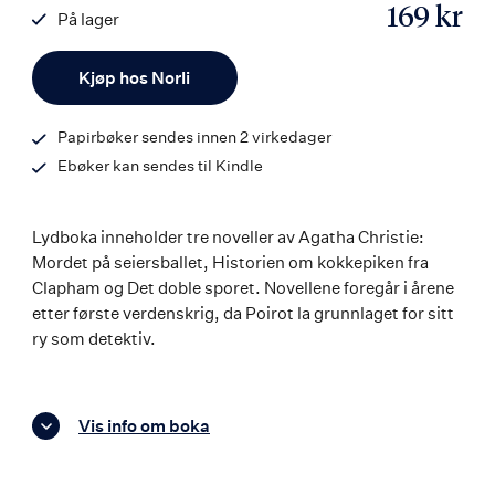
169 kr
På lager
ISBN
Antall
9788203378188
Kjøp hos Norli
Papirbøker sendes innen 2 virkedager
Ebøker kan sendes til Kindle
Lydboka inneholder tre noveller av Agatha Christie:
Mordet på seiersballet, Historien om kokkepiken fra
Clapham og Det doble sporet. Novellene foregår i årene
etter første verdenskrig, da Poirot la grunnlaget for sitt
ry som detektiv.
Vis info om boka