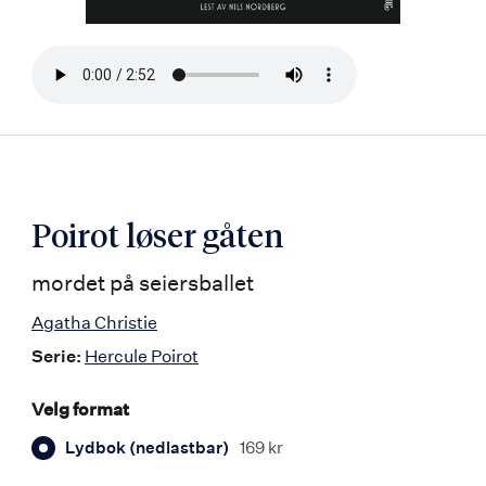
Bla
i
boken
Poirot løser gåten
mordet på seiersballet
Agatha Christie
Serie:
Hercule Poirot
Velg format
Lydbok (nedlastbar)
169 kr