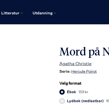
Litteratur
Utdanning
Mord på N
Agatha Christie
Serie:
Hercule Poirot
Velg format
Ebok
159 kr
Lydbok (nedlastbar)
1