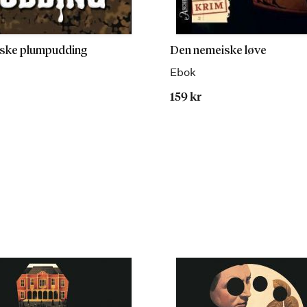
ske plumpudding
Den nemeiske løve
Ebok
159 kr