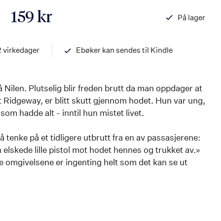
159 kr
På lager
ISBN
978820321442
2 virkedager
Ebøker kan sendes til Kindle
på Nilen. Plutselig blir freden brutt da man oppdager at
t Ridgeway, er blitt skutt gjennom hodet. Hun var ung,
 som hadde alt - inntil hun mistet livet.
 tenke på et tidligere utbrutt fra en av passasjerene:
 elskede lille pistol mot hodet hennes og trukket av.»
 omgivelsene er ingenting helt som det kan se ut