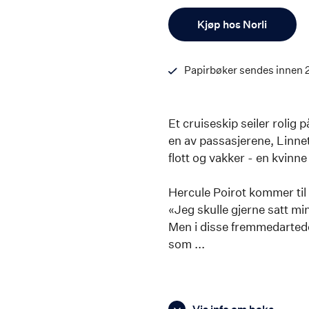
Antall
Kjøp hos Norli
Papirbøker sendes innen 
Et cruiseskip seiler rolig 
en av passasjerene, Linne
flott og vakker - en kvinne
Hercule Poirot kommer til å
«Jeg skulle gjerne satt min
Men i disse fremmedartede
som ...