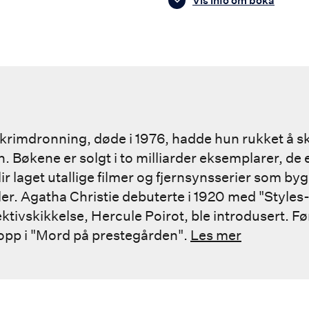
Vis info om boka
 krimdronning, døde i 1976, hadde hun rukket å sk
 Bøkene er solgt i to milliarder eksemplarer, de er
ir laget utallige filmer og fjernsynsserier som by
er. Agatha Christie debuterte i 1920 med "Styles
tivskikkelse, Hercule Poirot, ble introdusert. Førs
opp i "Mord på prestegården".
Les mer