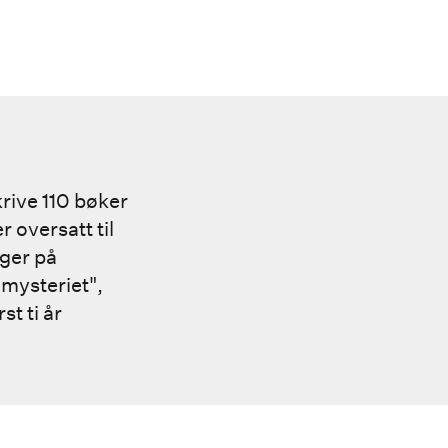
rive 110 bøker
 oversatt til
gger på
-mysteriet",
t ti år