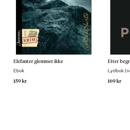
Elefanter glemmer ikke
Etter beg
Ebok
Lydbok (n
159 kr
169 kr