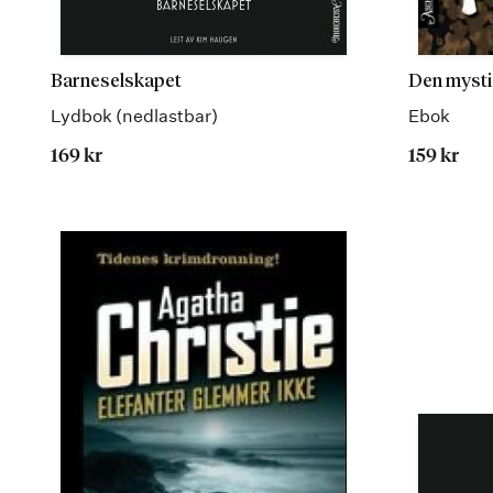
Barneselskapet
Den mysti
Lydbok (nedlastbar)
Ebok
169 kr
159 kr