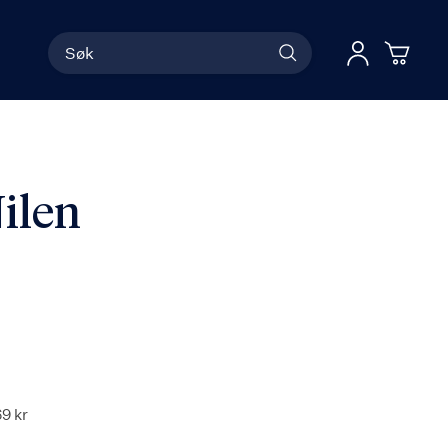
Søk
Han
Logg 
ilen
69 kr