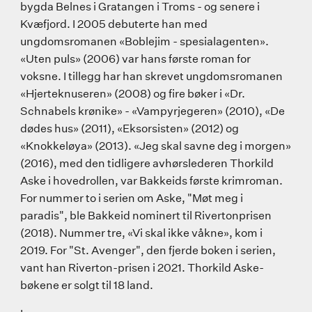
bygda Belnes i Gratangen i Troms - og senere i
Kvæfjord. I 2005 debuterte han med
ungdomsromanen «Boblejim - spesialagenten».
«Uten puls» (2006) var hans første roman for
voksne. I tillegg har han skrevet ungdomsromanen
«Hjerteknuseren» (2008) og fire bøker i «Dr.
Schnabels krønike» - «Vampyrjegeren» (2010), «De
dødes hus» (2011), «Eksorsisten» (2012) og
«Knokkeløya» (2013). «Jeg skal savne deg i morgen»
(2016), med den tidligere avhørslederen Thorkild
Aske i hovedrollen, var Bakkeids første krimroman.
For nummer to i serien om Aske, "Møt meg i
paradis", ble Bakkeid nominert til Rivertonprisen
(2018). Nummer tre, «Vi skal ikke våkne», kom i
2019. For "St. Avenger", den fjerde boken i serien,
vant han Riverton-prisen i 2021. Thorkild Aske-
bøkene er solgt til 18 land.