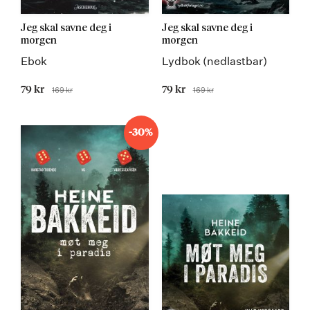
Jeg skal savne deg i
Jeg skal savne deg i
morgen
morgen
Ebok
Lydbok (nedlastbar)
Tilbudspris
79 kr
Tilbudspris
79 kr
169 kr
169 kr
Før
Før
-30%