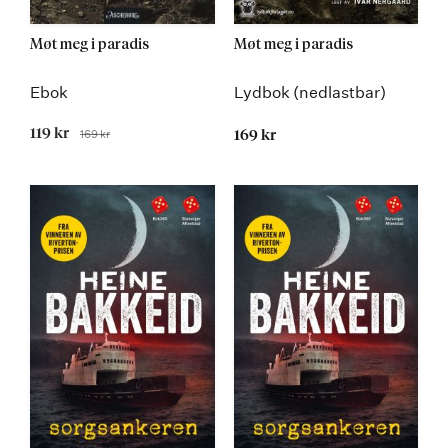
Møt meg i paradis
Møt meg i paradis
Ebok
Lydbok (nedlastbar)
Tilbudspris
119 kr
169 kr
169 kr
Før