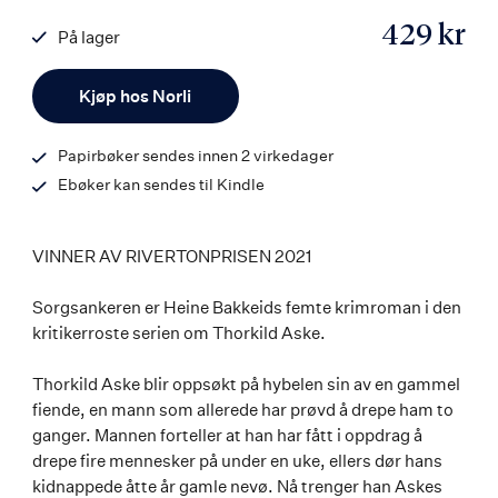
429 kr
På lager
ISBN
Antall
9788203452628
Kjøp hos Norli
Papirbøker sendes innen 2 virkedager
Ebøker kan sendes til Kindle
VINNER AV RIVERTONPRISEN 2021
Sorgsankeren er Heine Bakkeids femte krimroman i den
kritikerroste serien om Thorkild Aske.
Thorkild Aske blir oppsøkt på hybelen sin av en gammel
fiende, en mann som allerede har prøvd å drepe ham to
ganger. Mannen forteller at han har fått i oppdrag å
drepe fire mennesker på under en uke, ellers dør hans
kidnappede åtte år gamle nevø. Nå trenger han Askes