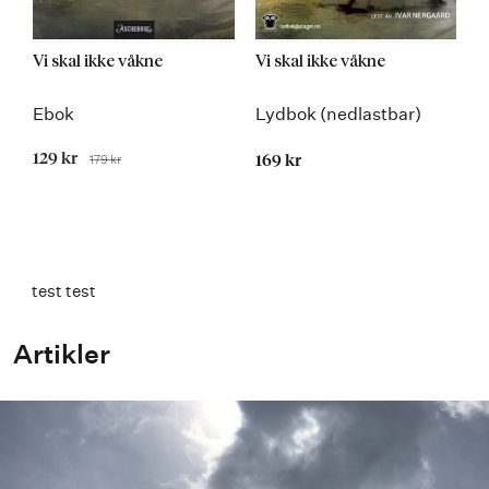
Vi skal ikke våkne
Vi skal ikke våkne
Ebok
Lydbok (nedlastbar)
Tilbudspris
129 kr
179 kr
169 kr
Før
test test
Artikler