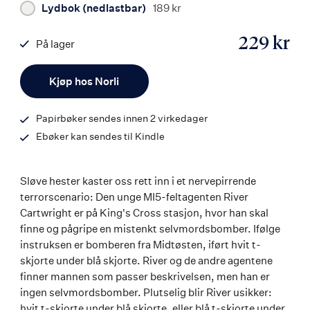
Lydbok (nedlastbar)
189 kr
229 kr
På lager
ISBN
Antall
9788203268212
Kjøp hos Norli
Papirbøker sendes innen 2 virkedager
Ebøker kan sendes til Kindle
Sløve hester kaster oss rett inn i et nervepirrende
terrorscenario: Den unge MI5-feltagenten River
Cartwright er på King's Cross stasjon, hvor han skal
finne og pågripe en mistenkt selvmordsbomber. Ifølge
instruksen er bomberen fra Midtøsten, iført hvit t-
skjorte under blå skjorte. River og de andre agentene
finner mannen som passer beskrivelsen, men han er
ingen selvmordsbomber. Plutselig blir River usikker:
hvit t-skjorte under blå skjorte, eller blå t-skjorte under