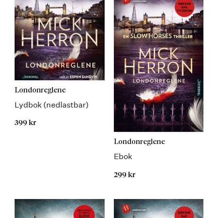
Londonreglene
Lydbok (nedlastbar)
399 kr
Londonreglene
Ebok
299 kr