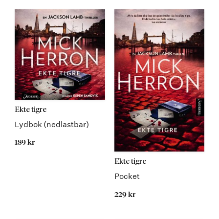
Ekte tigre
Lydbok (nedlastbar)
189 kr
Ekte tigre
Pocket
229 kr