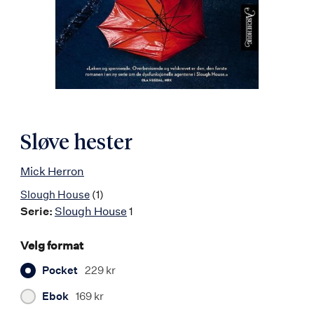
Sløve hester
Mick Herron
Slough House
(1)
Serie:
Slough House
1
Velg format
Pocket
229 kr
Ebok
169 kr