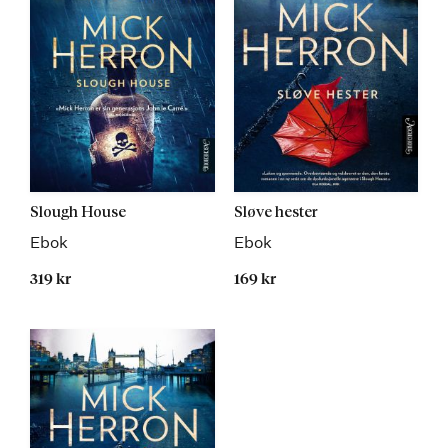
Slough House
Sløve hester
Ebok
Ebok
319 kr
169 kr