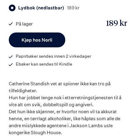
Lydbok (nedlastbar)
189 kr
189 kr
På lager
ISBN
Antall
9788203367366
Kjøp hos Norli
Papirbøker sendes innen 2 virkedager
Ebøker kan sendes til Kindle
Catherine Standish vet at spioner ikke kan tro på
tilfeldigheter.
Hun har jobbet lenge nok i etterretningstjenesten til å
vite alt om svik, dobbeltspill og angiveri.
Det hun ikke skjønner, er hvorfor noen vil ta akkurat
henne, en tørrlagt alkoholiker, like håpløs som alle de
andre mislykkede agentene i Jackson Lambs usle
kongerike Slough House.