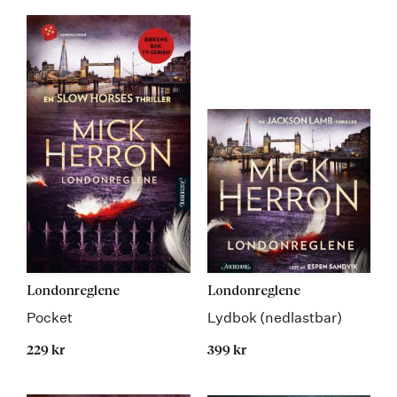
Londonreglene
Londonreglene
Pocket
Lydbok (nedlastbar)
229 kr
399 kr