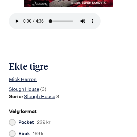
Bla
i
boken
Ekte tigre
Mick Herron
Slough House
(3)
Serie:
Slough House
3
Velg format
Pocket
229 kr
Ebok
169 kr