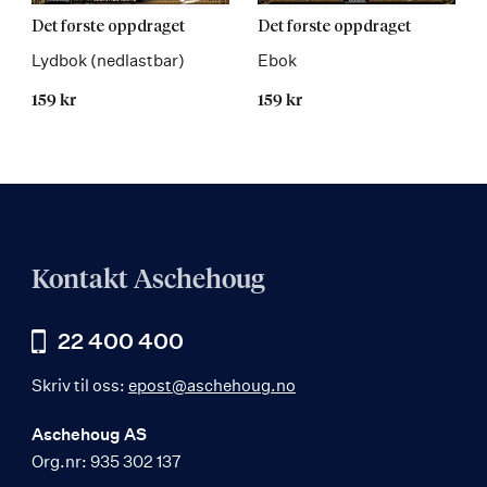
Les
Les
Det første oppdraget
Det første oppdraget
mer
mer
Lydbok (nedlastbar)
Ebok
159 kr
159 kr
Kontakt Aschehoug
22 400 400
Skriv til oss:
epost@aschehoug.no
Aschehoug AS
Org.nr: 935 302 137