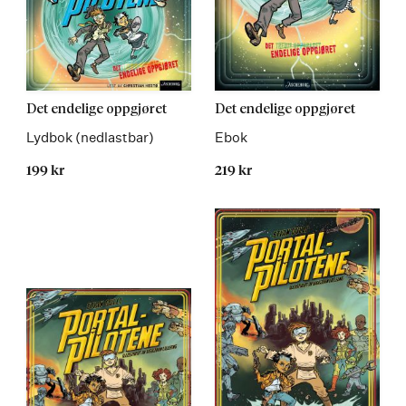
Les
Les
Det endelige oppgjøret
Det endelige oppgjøret
mer
mer
Lydbok (nedlastbar)
Ebok
199 kr
219 kr