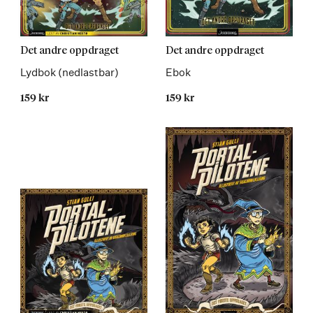
Les
Les
Det andre oppdraget
Det andre oppdraget
mer
mer
Lydbok (nedlastbar)
Ebok
159 kr
159 kr