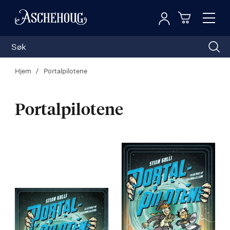
Logg inn
Toggl
n
Handleku
Nav
Hjem
Portalpilotene
Portalpilotene