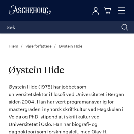
Logg inn
Toggl
n
Handleku
Nav
Hjem
Våre forfattere
Øystein Hide
Øystein Hide
Øystein
Øystein Hide (1975) har jobbet som
universitetslektor i filosofi ved Universitetet i Bergen
Hide
siden 2004. Han har vært programansvarlig for
mastergraden i nynorsk skriftkultur ved Høgskulen i
Volda og PhD-stipendiat i skriftkultur ved
Universitetet i Oslo. Han har biografi- og
dagbokteori som forskningsfelt, med Olav H.