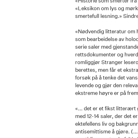
«Historie som smerter fra 
«Leksikon om lys og mørk
smertefull lesning.» Sind
«Nødvendig litteratur om h
som bearbeidelse av holo
serie saler med gjenstander
rettsdokumenter og hverdag
romliggjør Stranger leserop
berettes, men får et ekstra 
forsøk på å tenke det vansk
levende og gjør den relevan
ekstreme høyre er på fremm
«... det er et fikst litteræ
med 12-14 saler, der det er
ektefellens liv og bakgrun
antisemittisme å gjøre. (.