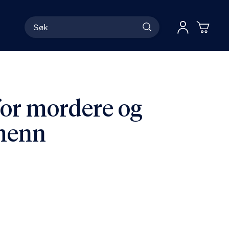
Søk
Han
Logg 
or mordere og
menn