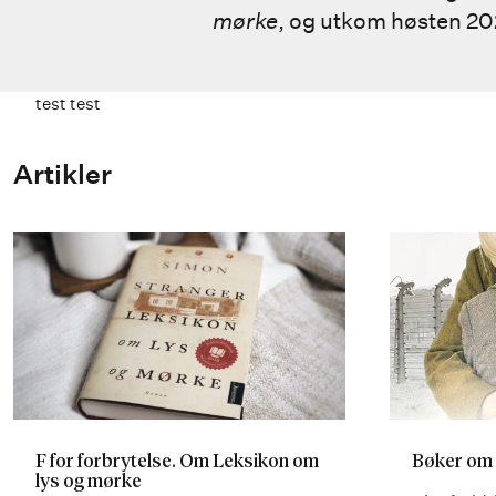
mørke
, og utkom høsten 2
test test
Artikler
F for forbrytelse. Om Leksikon om
Bøker om 
lys og mørke