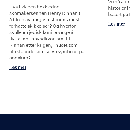
Vi må aldr
Hva fikk den beskjedne
historier 
skomakersønnen Henry Rinnan til
basert på 
å bli en av norgeshistoriens mest
Les mer
forhatte skikkelser? Og hvorfor
skulle en jødisk familie velge å
flytte inn i hovedkvarteret til
Rinnan etter krigen, i huset som
ble stående som selve symbolet på
ondskap?
Les mer