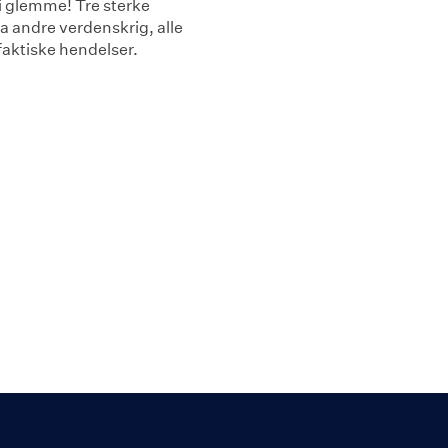
i glemme! Tre sterke
fra andre verdenskrig, alle
faktiske hendelser.