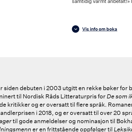
samtidig varmt anbefalt!»
Vis info om boka
r siden debuten i 2003 utgitt en rekke bøker for
inert til Nordisk Råds Litteraturpris for
De som ik
e kritikker og er oversatt til flere språk. Roman
handlerprisen i 2018, og er oversatt til over 20 sp
ager
til gode anmeldelser og nominasjon til Bokh
dningsmenn
er en frittstående oppfølger til
Leksik