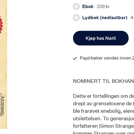
Ebok
339 kr
Lydbok (nedlastbar)
4
Antall
Kjøp hos Norli
Papirbøker sendes innen 
NOMINERT TIL BOKHAN
Dette er fortellingen om 
drept av grenselosene de 
ble frarøvet enebolig, eien
utslettelsen. To generasjo
forfatteren Simon Strange
kommer Stranger over oppl