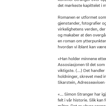
det mørkeste kapittelet i 
Romanen er utformet som e
gjenstander, fotografier 
virkelighetens verden, de
og makaber at den overgå
en roman om ytterpunkten
hvordan vi iblant kan vær
«Han holder minnene etter k
Assosiasjonen til det som 
viktigste. (...) Det handl
holdninger, skrevet med i
Skarstein, Adresseavisen 
«... Simon Stranger har ig
felt i vår historie. Slik k
måter. Det er uhyre spenn