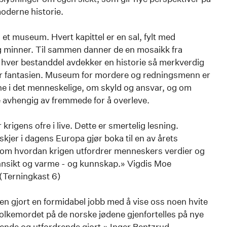
moderne historie.
t museum. Hvert kapittel er en sal, fylt med
og minner. Til sammen danner de en mosaikk fra
r hver bestanddel avdekker en historie så merkverdig
r fantasien. Museum for mordere og redningsmenn er
e i det menneskelige, om skyld og ansvar, og om
e avhengig av fremmede for å overleve.
rigens ofre i live. Dette er smertelig lesning.
skjer i dagens Europa gjør boka til en av årets
er om hvordan krigen utfordrer menneskers verdier og
nnsikt og varme - og kunnskap.» Vigdis Moe
(Terningkast 6)
jen gjort en formidabel jobb med å vise oss noen hvite
an folkemordet på de norske jødene gjenfortelles på nye
ende og utfordrende gjort.» Inger Bentzrud,