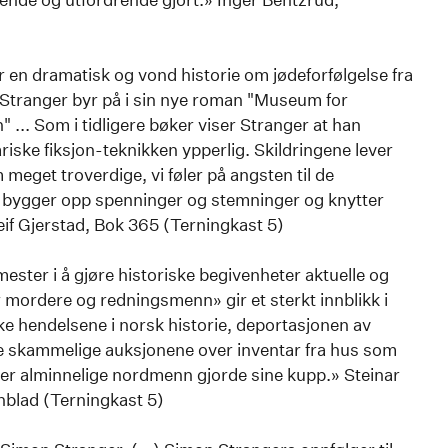
)
 en dramatisk og vond historie om jødeforfølgelse fra
Stranger byr på i sin nye roman "Museum for
... Som i tidligere bøker viser Stranger at han
ske fiksjon-teknikken ypperlig. Skildringene lever
meget troverdige, vi føler på angsten til de
r bygger opp spenninger og stemninger og knytter
if Gjerstad, Bok 365 (Terningkast 5)
mester i å gjøre historiske begivenheter aktuelle og
 mordere og redningsmenn» gir et sterkt innblikk i
e hendelsene i norsk historie, deportasjonen av
 de skammelige auksjonene over inventar fra hus som
der alminnelige nordmenn gjorde sine kupp.» Steinar
nblad (Terningkast 5)