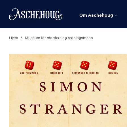
n
Hjem
Om Aschehoug
Hjem
Museum for mordere og redningsmenn