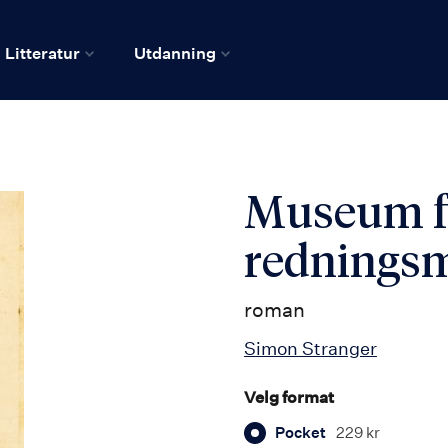
Litteratur
Utdanning
Museum f
rednings
roman
Simon Stranger
Velg format
Pocket
229 kr