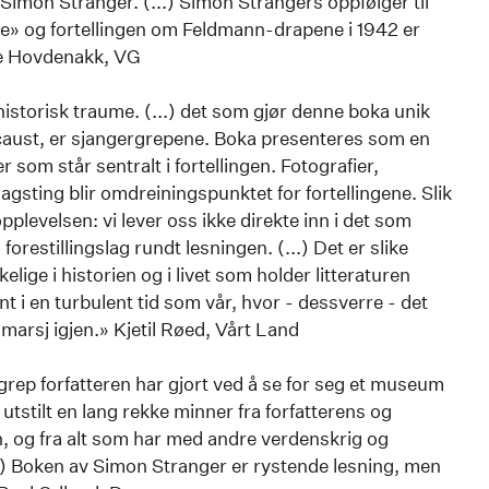
Simon Stranger. (...) Simon Strangers oppfølger til
e» og fortellingen om Feldmann-drapene i 1942 er
re Hovdenakk, VG
istorisk traume. (...) det som gjør denne boka unik
caust, er sjangergrepene. Boka presenteres som en
 som står sentralt i fortellingen. Fotografier,
sting blir omdreiningspunktet for fortellingene. Slik
plevelsen: vi lever oss ikke direkte inn i det som
forestillingslag rundt lesningen. (...) Det er slike
elige i historien og i livet som holder litteraturen
t i en turbulent tid som vår, hvor - dessverre - det
arsj igjen.» Kjetil Røed, Vårt Land
rt grep forfatteren har gjort ved å se for seg et museum
 utstilt en lang rekke minner fra forfatterens og
n, og fra alt som har med andre verdenskrig og
..) Boken av Simon Stranger er rystende lesning, men