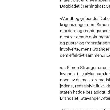
Dagbladet (Terningkast 5
«Vondt og gripende. Det er
krigens dager som Simon 
mordere og redningsmenn" 
mestrer denne dokumentari
og puster og framstår som 
involverte, mens Strange
dem effektivt sammen.» Le
«... Simon Stranger er en 
levende. (...) «Museum for
noen av de mest dramatisk
jødene, redselsfylt flukt,
staten hadde beslaglagt, 
Brandslet, Stavanger Afte