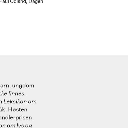
 Paul Odland, Dagen
 barn, ungdom
ke finnes
.
en
Leksikon om
råk. Høsten
andlerprisen.
on om lys og