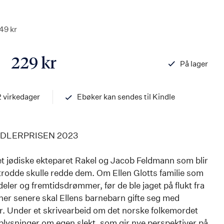
49 kr
229 kr
På lager
ISBN
97882034524
2 virkedager
Ebøker kan sendes til Kindle
DLERPRISEN 2023
det jødiske ekteparet Rakel og Jacob Feldmann som blir
trodde skulle redde dem. Om Ellen Glotts familie som
deler og fremtidsdrømmer, før de ble jaget på flukt fra
ner senere skal Ellens barnebarn gifte seg med
r. Under et skrivearbeid om det norske folkemordet
ysninger om egen slekt, som gir nye perspektiver på