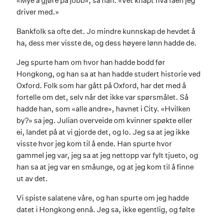
«Mye å gjøre på jobb», sa han. «Vet knapt hva faen jeg
driver med.»
Bankfolk sa ofte det. Jo mindre kunnskap de hevdet å
ha, dess mer visste de, og dess høyere lønn hadde de.
Jeg spurte ham om hvor han hadde bodd før
Hongkong, og han sa at han hadde studert historie ved
Oxford. Folk som har gått på Oxford, har det med å
fortelle om det, selv når det ikke var spørsmålet. Så
hadde han, som «alle andre», havnet i City. «Hvilken
by?» sa jeg. Julian overveide om kvinner spøkte eller
ei, landet på at vi gjorde det, og lo. Jeg sa at jeg ikke
visste hvor jeg kom til å ende. Han spurte hvor
gammel jeg var, jeg sa at jeg nettopp var fylt tjueto, og
han sa at jeg var en småunge, og at jeg kom til å finne
ut av det.
Vi spiste salatene våre, og han spurte om jeg hadde
datet i Hongkong ennå. Jeg sa, ikke egentlig, og følte