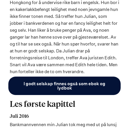
Hongkong for å undervise rike barn i engelsk. Hun bor i
en kakerlakkbefengt leilighet med noen jevngamle hun
ikke finner tonen med. Så treffer hun Julian, som
jobber i bankverdenen og har en fancy leilighet helt for
seg selv. Han liker å bruke penger på Ava, og noen
ganger lar han henne sove over på gjesteværelset. Av
og til har se sex også. Når hun spør hvorfor, svarer han
at hun er godt selskap. Da Julian drar på
forretningsreise til London, treffer Ava juristen Edith.
Snart vil Ava være sammen med Edith hele tiden. Men
hun forteller ikke de to om hverandre.
I godt selskap finnes også som ebok og
lydbok
Les første kapittel
Juli 2016
Bankmannvennen min Julian tok meg med ut på lunsj