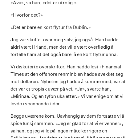
«Ava», sa han, «det er utrolig.»
«Hvorfor det?»
«Det er bare en kort flytur fra Dublin.»
Jeg var skuffet over meg selv, jeg også. Han hadde
aldri vært i Irland, men det ville vært overflødig å
fortelle ham at det også bare lå en kort flytur unna.
Vi diskuterte overskrifter. Han hadde lest i Financial
Times at den offshore renminbien hadde svekket seg
mot dollaren. Nyheten jeg hadde å komme med, var at
det var et tropisk uvær på vei. «Ja», svarte han,
«Mirinae. Og en tyfon uka etter.» Vi var enige om at vi
levde i spennende tider.
Begge uværene kom. Uavhengig av dem fortsatte vi å
spise lunsj sammen. «Jeg er glad for at vi er venner»,
sa han, og jeg ville på ingen måte korrigere en