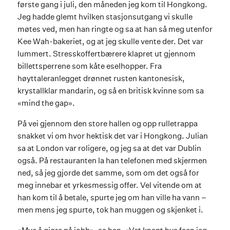
første gang i juli, den måneden jeg kom til Hongkong.
Jeg hadde glemt hvilken stasjonsutgang vi skulle
møtes ved, men han ringte og sa at han så meg utenfor
Kee Wah-bakeriet, og at jeg skulle vente der. Det var
lummert. Stresskoffertbærere klapret ut gjennom
billettsperrene som kåte eselhopper. Fra
høyttaleranlegget drønnet rusten kantonesisk,
krystallklar mandarin, og så en britisk kvinne som sa
«mind the gap».
På vei gjennom den store hallen og opp rulletrappa
snakket vi om hvor hektisk det var i Hongkong. Julian
sa at London var roligere, og jeg sa at det var Dublin
også. På restauranten la han telefonen med skjermen
ned, så jeg gjorde det samme, som om det også for
meg innebar et yrkesmessig offer. Vel vitende om at
han kom til å betale, spurte jeg om han ville ha vann –
men mens jeg spurte, tok han muggen og skjenket i.