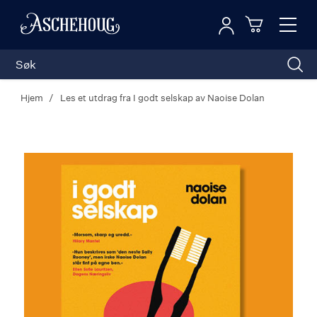
Logg inn
Toggl
n
Handleku
Nav
Hjem
Les et utdrag fra I godt selskap av Naoise Dolan