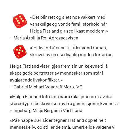
«Det blir rett og slett noe vakkert med
vanskelige og vonde familieforhold når
Helga Flatland gir seg i kast med dem.»
– Maria Årolilja Rø, Adresseavisen
«'Et liv forbi' er en til tider vond roman,
skrevet av en usedvanlig moden forfatter.
Helga Flatland viser igjen frem sin unike evne til å
skape gode portretter av mennesker som står i
avgjørende livskonflikter.»
– Gabriel Michael Vosgraff Moro, VG
«Helga Flatland løfter de nære relasjonene ut av det
stereotype i beskrivelsen av tre generasjoner kvinner.»
– Ingeborg Misje Bergem i Vårt Land
«På knappe 264 sider tegner Flatland opp et helt
menneskeliv, og stiller de små, umerkelige valgene vi