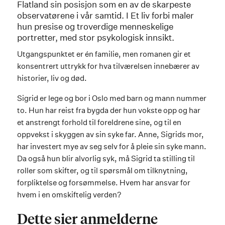
Flatland sin posisjon som en av de skarpeste
observatørene i vår samtid. I Et liv forbi maler
hun presise og troverdige menneskelige
portretter, med stor psykologisk innsikt.
Utgangspunktet er én familie, men romanen gir et
konsentrert uttrykk for hva tilværelsen innebærer av
historier, liv og død.
Sigrid er lege og bor i Oslo med barn og mann nummer
to. Hun har reist fra bygda der hun vokste opp og har
et anstrengt forhold til foreldrene sine, og til en
oppvekst i skyggen av sin syke far. Anne, Sigrids mor,
har investert mye av seg selv for å pleie sin syke mann.
Da også hun blir alvorlig syk, må Sigrid ta stilling til
roller som skifter, og til spørsmål om tilknytning,
forpliktelse og forsømmelse. Hvem har ansvar for
hvem i en omskiftelig verden?
Dette sier anmelderne