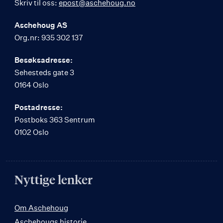
Skriv til oss:
epost@aschehoug.no
Aschehoug AS
Org.nr: 935 302 137
Besøksadresse:
Sehesteds gate 3
0164 Oslo
Postadresse:
Postboks 363 Sentrum
0102 Oslo
Nyttige lenker
Om Aschehoug
Aschehougs historie