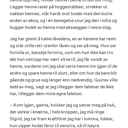
Legger henne raskt på hoggestabben, strekker ut
nakken hennes, slår hardt mot hodet med den butte
enden av øksa, og i én bevegelse snur jeg den i lufta og
hugger hodet av henne med økseeggen i neste slag.
Jeg har glemt å lukke låvedøra, en av hønene har rømt
og står stille rett utenfor låven og ser på meg. Hun ser
fortvila ut, kanskje forvirra, som om hun ikke kan tro
det hun nettopp har vært vitne til, jeg får vondt av
henne, vurderer om jeg skal sette henne inn igjen til de
andre og spare henne til slutt, eller om hun da bare blir
gående og grue seg lenger enn nødvendig. Gustav ville
ledd av meg, sagt at jeg tillegger dem følelser de ikke
har, tillegger dem mine egne følelser.
– Kom igjen, gamla, hvisker jeg og setter meg på huk,
det verker i knærne, i hele kroppen, jeg må ringe
Sigrid, jeg tar fram kraftfôret jeg har i lomma, lokker,
hun vipper hodet først til venstre, så til høyre.