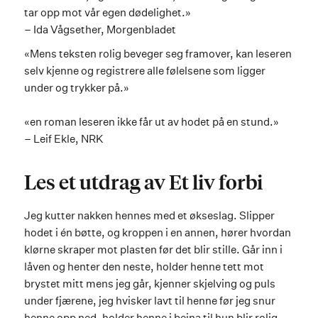
tar opp mot vår egen dødelighet.»
– Ida Vågsether, Morgenbladet
«Mens teksten rolig beveger seg framover, kan leseren
selv kjenne og registrere alle følelsene som ligger
under og trykker på.»
«en roman leseren ikke får ut av hodet på en stund.»
– Leif Ekle, NRK
Les et utdrag av Et liv forbi
Jeg kutter nakken hennes med et økseslag. Slipper
hodet i én bøtte, og kroppen i en annen, hører hvordan
klørne skraper mot plasten før det blir stille. Går inn i
låven og henter den neste, holder henne tett mot
brystet mitt mens jeg går, kjenner skjelving og puls
under fjærene, jeg hvisker lavt til henne før jeg snur
henne opp ned, holder henne i beina til hun blir rolig.