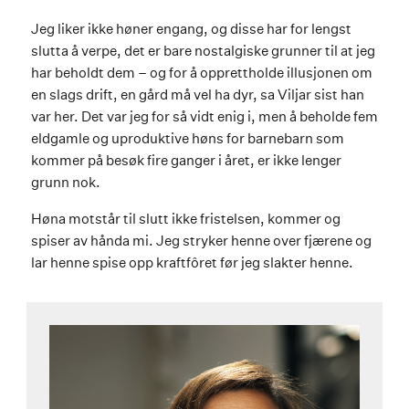
Jeg liker ikke høner engang, og disse har for lengst
slutta å verpe, det er bare nostalgiske grunner til at jeg
har beholdt dem – og for å opprettholde illusjonen om
en slags drift, en gård må vel ha dyr, sa Viljar sist han
var her. Det var jeg for så vidt enig i, men å beholde fem
eldgamle og uproduktive høns for barnebarn som
kommer på besøk fire ganger i året, er ikke lenger
grunn nok.
Høna motstår til slutt ikke fristelsen, kommer og
spiser av hånda mi. Jeg stryker henne over fjærene og
lar henne spise opp kraftfôret før jeg slakter henne.