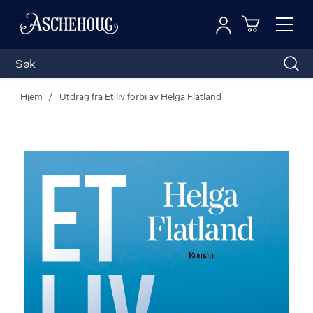
Logg inn
Toggl
n
Handleku
Nav
Hjem
Utdrag fra Et liv forbi av Helga Flatland