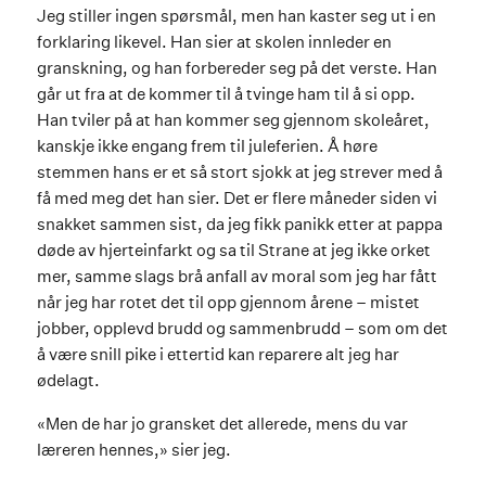
Jeg stiller ingen spørsmål, men han kaster seg ut i en
forklaring likevel. Han sier at skolen innleder en
granskning, og han forbereder seg på det verste. Han
går ut fra at de kommer til å tvinge ham til å si opp.
Han tviler på at han kommer seg gjennom skoleåret,
kanskje ikke engang frem til juleferien. Å høre
stemmen hans er et så stort sjokk at jeg strever med å
få med meg det han sier. Det er flere måneder siden vi
snakket sammen sist, da jeg fikk panikk etter at pappa
døde av hjerteinfarkt og sa til Strane at jeg ikke orket
mer, samme slags brå anfall av moral som jeg har fått
når jeg har rotet det til opp gjennom årene – mistet
jobber, opplevd brudd og sammenbrudd – som om det
å være snill pike i ettertid kan reparere alt jeg har
ødelagt.
«Men de har jo gransket det allerede, mens du var
læreren hennes,» sier jeg.