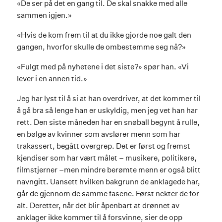
«De ser på det en gang til. De skal snakke med alle
sammen igjen.»
«Hvis de kom frem til at du ikke gjorde noe galt den
gangen, hvorfor skulle de ombestemme seg nå?»
«Fulgt med på nyhetene i det siste?» spør han. «Vi
lever i en annen tid.»
Jeg har lyst til å si at han overdriver, at det kommer til
å gå bra så lenge han er uskyldig, men jeg vet han har
rett. Den siste måneden har en snøball begynt å rulle,
en bølge av kvinner som avslører menn som har
trakassert, begått overgrep. Det er først og fremst
kjendiser som har vært målet – musikere, politikere,
filmstjerner –men mindre berømte menn er også blitt
navngitt. Uansett hvilken bakgrunn de anklagede har,
går de gjennom de samme fasene. Først nekter de for
alt. Deretter, når det blir åpenbart at drønnet av
anklager ikke kommer til å forsvinne, sier de opp