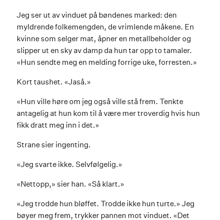
Jeg ser ut av vinduet på bøndenes marked: den
myldrende folkemengden, de vrimlende måkene. En
kvinne som selger mat, åpner en metallbeholder og
slipper ut en sky av damp da hun tar opp to tamaler.
«Hun sendte meg en melding forrige uke, forresten.»
Kort taushet. «Jaså.»
«Hun ville høre om jeg også ville stå frem. Tenkte
antagelig at hun kom til å være mer troverdig hvis hun
fikk dratt meg inn i det.»
Strane sier ingenting.
«Jeg svarte ikke. Selvfølgelig.»
«Nettopp,» sier han. «Så klart.»
«Jeg trodde hun bløffet. Trodde ikke hun turte.» Jeg
bøyer meg frem, trykker pannen mot vinduet. «Det