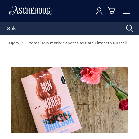
Logg inn
Toggl
n
Handleku
Nav
Hjem
Utdrag: Min mørke Vanessa av Kate Elizabeth Russell