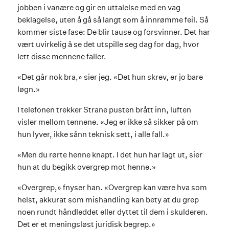
jobben i vanære og gir en uttalelse med en vag
beklagelse, uten å gå så langt som å innrømme feil. Så
kommer siste fase: De blir tause og forsvinner. Det har
vært uvirkelig å se det utspille seg dag for dag, hvor
lett disse mennene faller.
«Det går nok bra,» sier jeg. «Det hun skrev, er jo bare
løgn.»
I telefonen trekker Strane pusten brått inn, luften
visler mellom tennene. «Jeg er ikke så sikker på om
hun lyver, ikke sånn teknisk sett, i alle fall.»
«Men du rørte henne knapt. I det hun har lagt ut, sier
hun at du begikk overgrep mot henne.»
«Overgrep,» fnyser han. «Overgrep kan være hva som
helst, akkurat som mishandling kan bety at du grep
noen rundt håndleddet eller dyttet til dem i skulderen.
Det er et meningsløst juridisk begrep.»