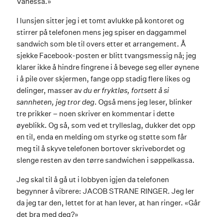
Vanessa.»
I lunsjen sitter jeg i et tomt avlukke på kontoret og
stirrer på telefonen mens jeg spiser en daggammel
sandwich som ble til overs etter et arrangement. Å
sjekke Facebook-posten er blitt tvangsmessig nå; jeg
klarer ikke å hindre fingrene i å bevege seg eller øynene
i å pile over skjermen, fange opp stadig flere likes og
delinger, masser av
du er fryktløs, fortsett å si
sannheten, jeg tror deg
. Også mens jeg leser, blinker
tre prikker – noen skriver en kommentar i dette
øyeblikk. Og så, som ved et trylleslag, dukker det opp
en til, enda en melding om styrke og støtte som får
meg til å skyve telefonen bortover skrivebordet og
slenge resten av den tørre sandwichen i søppelkassa.
Jeg skal til å gå ut i lobbyen igjen da telefonen
begynner å vibrere: JACOB STRANE RINGER. Jeg ler
da jeg tar den, lettet for at han lever, at han ringer. «Går
det bra med deg?»