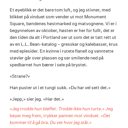
Et øyeblikk er det bare tom luft, og jeg stivner, med
blikket på vinduet som vender ut mot Monument
Square, bøndenes høstmarked og matvognene. Vi er i
begynnelsen av oktober, høsten er her for fullt, det er
den tiden da alt i Portland ser ut som det er tatt rett ut
av en L.L. Bean-katalog – gresskar og kalebasser, krus
med eplesider. En kvinne i rutete flanell og vanntette
støvler går over plassen og ser smilende ned på
spedbarnet hun bærer i sele på brystet.
«Strane?»
Han puster ut i et tungt sukk. «Du har vel sett det.»
«Jepp,» sier jeg. «Har det.»
«Jeg trodde hun bløffet. Trodde ikke hun turte.»
Jeg
bøyer meg frem, trykker pannen mot vinduet.
«Det
kommer til å gå bra. Du vet hvor jeg står.»