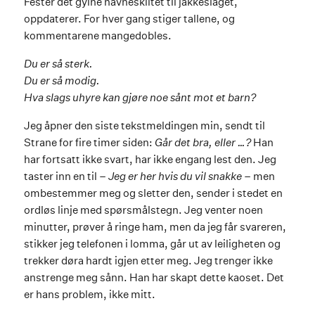
Fester det gylne navneskiltet til jakkeslaget,
oppdaterer. For hver gang stiger tallene, og
kommentarene mangedobles.
Du er så sterk.
Du er så modig.
Hva slags uhyre kan gjøre noe sånt mot et barn?
Jeg åpner den siste tekstmeldingen min, sendt til
Strane for fire timer siden:
Går det bra, eller …?
Han
har fortsatt ikke svart, har ikke engang lest den. Jeg
taster inn en til –
Jeg er her hvis du vil snakke
– men
ombestemmer meg og sletter den, sender i stedet en
ordløs linje med spørsmålstegn. Jeg venter noen
minutter, prøver å ringe ham, men da jeg får svareren,
stikker jeg telefonen i lomma, går ut av leiligheten og
trekker døra hardt igjen etter meg. Jeg trenger ikke
anstrenge meg sånn. Han har skapt dette kaoset. Det
er hans problem, ikke mitt.