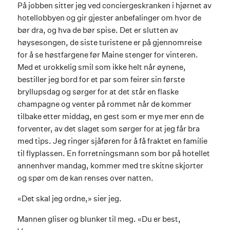
På jobben sitter jeg ved conciergeskranken i hjørnet av
hotellobbyen og gir gjester anbefalinger om hvor de
bør dra, og hva de bør spise. Det er slutten av
høysesongen, de siste turistene er på gjennomreise
for å se høstfargene før Maine stenger for vinteren.
Med et urokkelig smil som ikke helt når øynene,
bestiller jeg bord for et par som feirer sin første
bryllupsdag og sørger for at det står en flaske
champagne og venter på rommet når de kommer
tilbake etter middag, en gest som er mye mer enn de
forventer, av det slaget som sørger for at jeg får bra
med tips. Jeg ringer sjåføren for å få fraktet en familie
til flyplassen. En forretningsmann som bor på hotellet
annenhver mandag, kommer med tre skitne skjorter
og spør om de kan renses over natten.
«Det skal jeg ordne,» sier jeg.
Mannen gliser og blunker til meg. «Du er best,