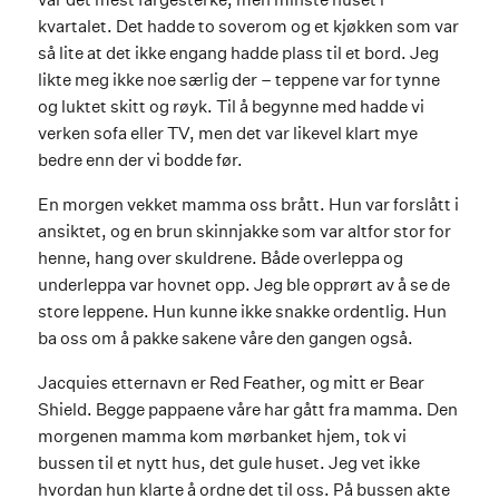
kvartalet. Det hadde to soverom og et kjøkken som var
så lite at det ikke engang hadde plass til et bord. Jeg
likte meg ikke noe særlig der – teppene var for tynne
og luktet skitt og røyk. Til å begynne med hadde vi
verken sofa eller TV, men det var likevel klart mye
bedre enn der vi bodde før.
En morgen vekket mamma oss brått. Hun var forslått i
ansiktet, og en brun skinnjakke som var altfor stor for
henne, hang over skuldrene. Både overleppa og
underleppa var hovnet opp. Jeg ble opprørt av å se de
store leppene. Hun kunne ikke snakke ordentlig. Hun
ba oss om å pakke sakene våre den gangen også.
Jacquies etternavn er Red Feather, og mitt er Bear
Shield. Begge pappaene våre har gått fra mamma. Den
morgenen mamma kom mørbanket hjem, tok vi
bussen til et nytt hus, det gule huset. Jeg vet ikke
hvordan hun klarte å ordne det til oss. På bussen akte