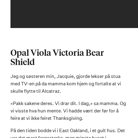
Opal Viola Victoria Bear
Shield
Jeg og søsteren min, Jacquie, gjorde lekser på stua
med TV-en på da mamma kom hjem og fortalte at vi
skulle flytte til Alcatraz.
«Pakk sakene deres. Vi drar dit. I dag,» sa mamma. Og
vi visste hva hun mente. Vi hadde vært der før for å
feire at vi ikke feiret Thanksgiving.
På den tiden bodde vi i East Oakland, i et gult hus. Det
var det mest fargesterke, men minste huset i