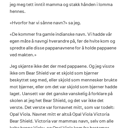
jeg meg tett inntil mamma og stakk hånden i lomma
hennes.
«Hvorfor har vi sånne navn?» sa jeg.
«De kommer fra gamle indianske navn. Vi hadde vår
egen måte å navngi hverandre på, før de hvite kom og
spredte alle disse pappanavnene for å holde pappaene
ved makten.»
Jeg skjønte ikke det der med pappaene. Og jeg visste
ikke om Bear Shield var et skjold som bjørner
beskyttet seg med, eller skjold som mennesker brukte
mot bjørner, eller om det var skjold som bjørner hadde
laget. Uansett var det ganske vanskelig å forklare på
skolen at jeg het Bear Shield, og det var ikke det
verste. Det verste var fornavnet mitt, som var todelt:
Opal Viola. Navnet mitt er altså Opal Viola Victoria
Bear Shield. Victoria var mammas navn, selv om alle
kalte henne Vicky, og Opal Viola kom fra bestemor,