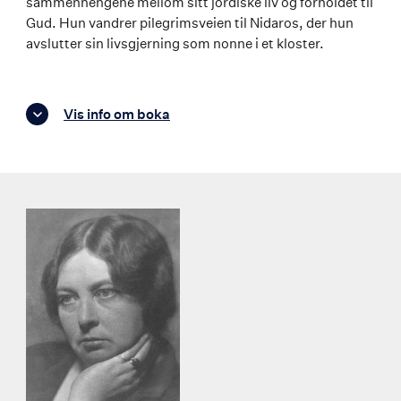
sammenhengene mellom sitt jordiske liv og forholdet til
Gud. Hun vandrer pilegrimsveien til Nidaros, der hun
avslutter sin livsgjerning som nonne i et kloster.
Vis info om boka