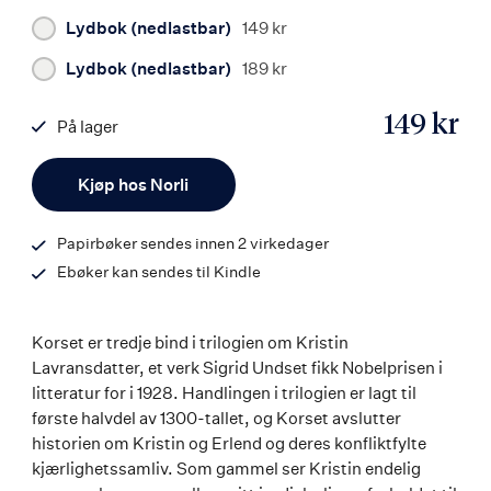
Lydbok (nedlastbar)
149 kr
Lydbok (nedlastbar)
189 kr
149 kr
På lager
ISBN
Antall
9788203198908
Kjøp hos Norli
Papirbøker sendes innen 2 virkedager
Ebøker kan sendes til Kindle
Korset er tredje bind i trilogien om Kristin
Lavransdatter, et verk Sigrid Undset fikk Nobelprisen i
litteratur for i 1928. Handlingen i trilogien er lagt til
første halvdel av 1300-tallet, og Korset avslutter
historien om Kristin og Erlend og deres konfliktfylte
kjærlighetssamliv. Som gammel ser Kristin endelig