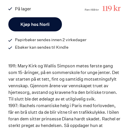
Tilbuds
119 kr
På lager
Før
169 kr
ISBN
Antall
9788203374203
Kjøp hos Norli
Papirbøker sendes innen 2 virkedager
Ebøker kan sendes til Kindle
1911: Mary Kirk og Wallis Simpson møtes første gang
som 15-åringer, på en sommerskole for unge jenter. Det
var starten på et tett, fint og samtidig motsetningsfylt
vennskap. Gjennom årene var vennskapet truet av
hjertesorg, avstand og kravene fra den britiske tronen.
Til slutt ble det ødelagt av et utilgivelig svik.
1997: Rachels romantiske helg i Paris med forloveden,
får en brå slutt da de blir vitne til en trafikkulykke. I bilen
foran dem sitter prinsesse Diana hardt skadet. Rachel er
sterkt preget av hendelsen. Så oppdager hun at