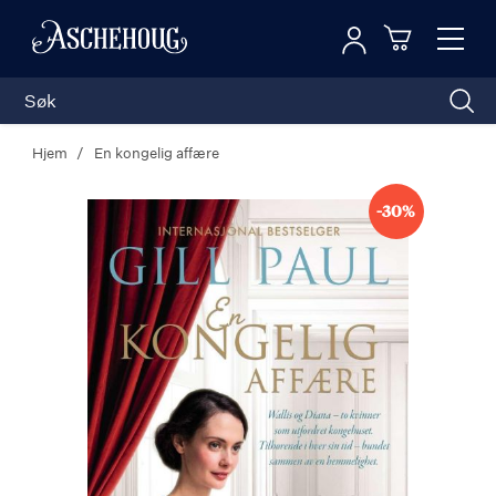
Logg inn
Toggl
n
Handleku
Nav
Hjem
En kongelig affære
-30%