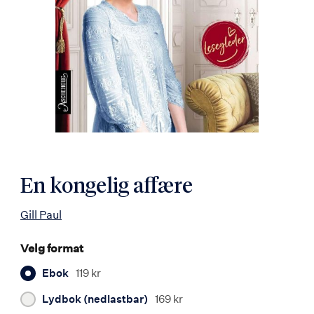
En kongelig affære
Gill Paul
Velg format
Ebok
119 kr
Lydbok (nedlastbar)
169 kr