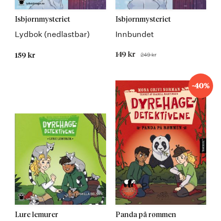
Isbjørnmysteriet
Isbjørnmysteriet
Lydbok (nedlastbar)
Innbundet
Tilbudspris
149 kr
249 kr
159 kr
Før
-40%
Lure lemurer
Panda på rømmen