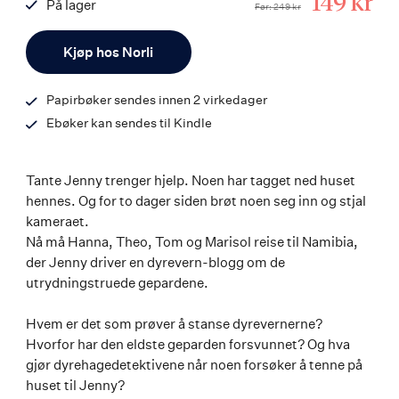
Tilbuds
149 kr
På lager
Før
249 kr
ISBN
Antall
9788203378522
Kjøp hos Norli
Papirbøker sendes innen 2 virkedager
Ebøker kan sendes til Kindle
Tante Jenny trenger hjelp. Noen har tagget ned huset
hennes. Og for to dager siden brøt noen seg inn og stjal
kameraet.
Nå må Hanna, Theo, Tom og Marisol reise til Namibia,
der Jenny driver en dyrevern-blogg om de
utrydningstruede gepardene.
Hvem er det som prøver å stanse dyrevernerne?
Hvorfor har den eldste geparden forsvunnet? Og hva
gjør dyrehagedetektivene når noen forsøker å tenne på
huset til Jenny?