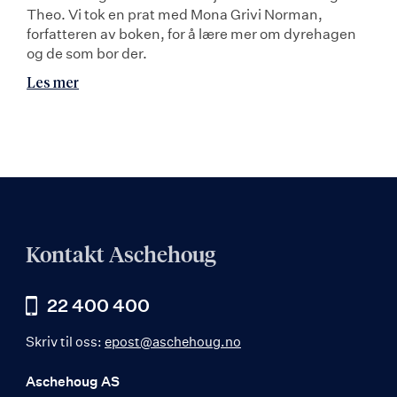
Theo. Vi tok en prat med Mona Grivi Norman,
forfatteren av boken, for å lære mer om dyrehagen
og de som bor der.
Les mer
Kontakt Aschehoug
22 400 400
Skriv til oss:
epost@aschehoug.no
Aschehoug AS