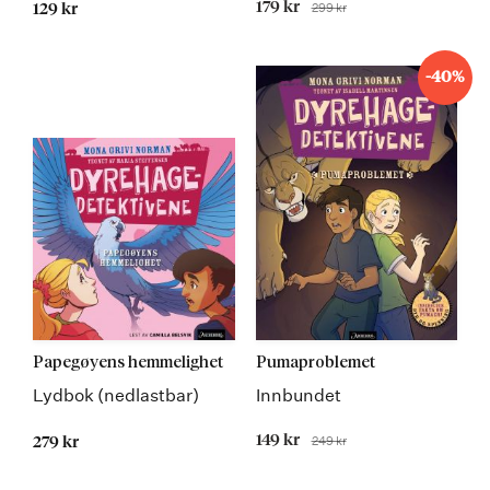
Tilbudspris
179 kr
299 kr
129 kr
Før
-40%
Papegøyens hemmelighet
Pumaproblemet
Lydbok (nedlastbar)
Innbundet
Tilbudspris
149 kr
249 kr
279 kr
Før