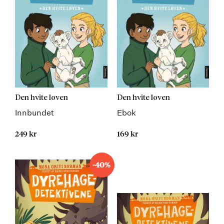
Den hvite løven
Den hvite løven
Innbundet
Ebok
249 kr
169 kr
-40%