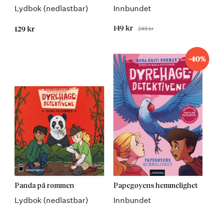
Lydbok (nedlastbar)
Innbundet
Tilbudspris
149 kr
249 kr
129 kr
Før
-40%
Panda på rømmen
Papegøyens hemmelighet
Lydbok (nedlastbar)
Innbundet