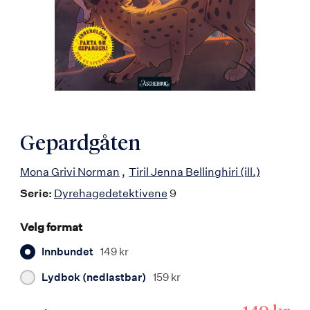
Gepardgåten
Mona Grivi Norman
Tiril Jenna Bellinghiri
(ill.)
Serie:
Dyrehagedetektivene
9
Velg format
Innbundet
149 kr
Lydbok (nedlastbar)
159 kr