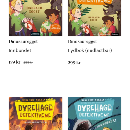
Dinosauregget
Dinosauregget
Innbundet
Lydbok (nedlastbar)
Tilbudspris
179 kr
299 kr
299 kr
Før