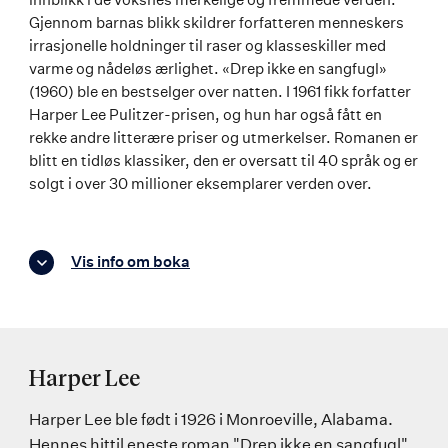
Gjennom barnas blikk skildrer forfatteren menneskers
irrasjonelle holdninger til raser og klasseskiller med
varme og nådeløs ærlighet. «Drep ikke en sangfugl»
(1960) ble en bestselger over natten. I 1961 fikk forfatter
Harper Lee Pulitzer-prisen, og hun har også fått en
rekke andre litterære priser og utmerkelser. Romanen er
blitt en tidløs klassiker, den er oversatt til 40 språk og er
solgt i over 30 millioner eksemplarer verden over.
Vis info om boka
Harper Lee
Harper Lee ble født i 1926 i Monroeville, Alabama.
Hennes hittil eneste roman "Drep ikke en sangfugl"