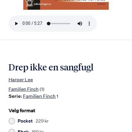
Bla
i
boken
Drep ikke en sangfugl
Harper Lee
Familien Finch
(1)
Serie:
Familien Finch
1
Velg format
Pocket
229 kr
Ebok
169 kr