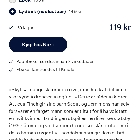
Lydbok (nedlastbar)
149 kr
149 kr
På lager
ISBN
Antall
9788242162533
Kjøp hos Norli
Papirbøker sendes innen 2 virkedager
Ebøker kan sendes til Kindle
«Skyt så mange skjærer dere vil, men husk at det er en
stor synd å drepe en sangfugl.» Dette er rådet sakfører
Atticus Finch gir sine barn Scout og Jem mens han selv
forsvarer en farget mann som er tiltalt for å ha voldtatt
en hvit kvinne. Handlingen utspilles i en liten sørstatsby
i 1930-årene, og voldsomme hendelser slår brutalt inn i
de to barnas trygge liv - hendelser som gir dem et brått
innblikk i de voksnes merkelige og fremmede verden.