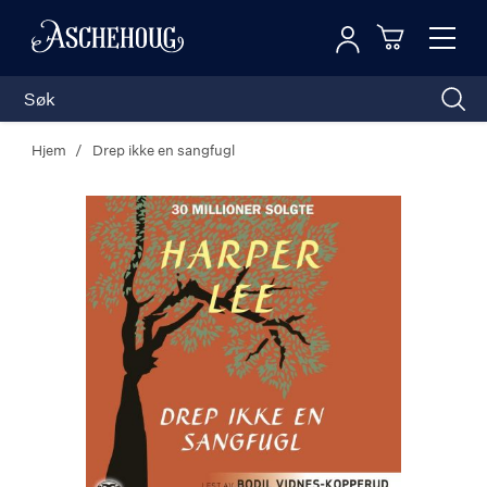
Logg inn
Toggl
n
Handleku
Nav
Hjem
Drep ikke en sangfugl