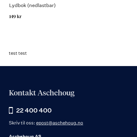
Lydbok (nedlastbar)
149 kr
test test
Kontakt Aschehoug
22 400 400
Skriv til oss:
epost@aschehoug.no
Aschehoug AS