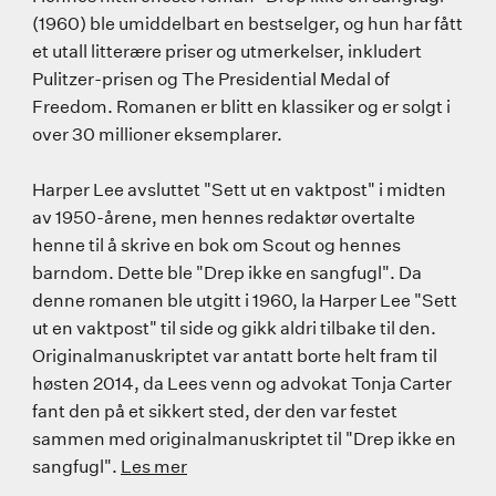
(1960) ble umiddelbart en bestselger, og hun har fått
et utall litterære priser og utmerkelser, inkludert
Pulitzer-prisen og The Presidential Medal of
Freedom. Romanen er blitt en klassiker og er solgt i
over 30 millioner eksemplarer.
Harper Lee avsluttet "Sett ut en vaktpost" i midten
av 1950-årene, men hennes redaktør overtalte
henne til å skrive en bok om Scout og hennes
barndom. Dette ble "Drep ikke en sangfugl". Da
denne romanen ble utgitt i 1960, la Harper Lee "Sett
ut en vaktpost" til side og gikk aldri tilbake til den.
Originalmanuskriptet var antatt borte helt fram til
høsten 2014, da Lees venn og advokat Tonja Carter
fant den på et sikkert sted, der den var festet
sammen med originalmanuskriptet til "Drep ikke en
sangfugl".
Les mer