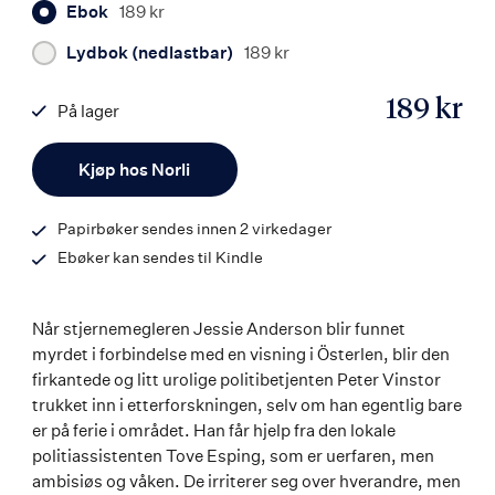
Ebok
189 kr
Lydbok (nedlastbar)
189 kr
189 kr
På lager
ISBN
Antall
9788203376641
Kjøp hos Norli
Papirbøker sendes innen 2 virkedager
Ebøker kan sendes til Kindle
Når stjernemegleren Jessie Anderson blir funnet
myrdet i forbindelse med en visning i Österlen, blir den
firkantede og litt urolige politibetjenten Peter Vinstor
trukket inn i etterforskningen, selv om han egentlig bare
er på ferie i området. Han får hjelp fra den lokale
politiassistenten Tove Esping, som er uerfaren, men
ambisiøs og våken. De irriterer seg over hverandre, men