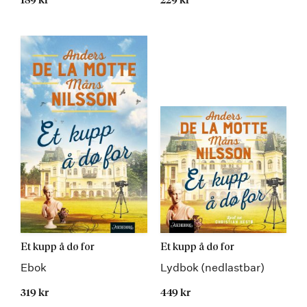
189 kr
229 kr
Et kupp å dø for
Et kupp å dø for
Ebok
Lydbok (nedlastbar)
319 kr
449 kr