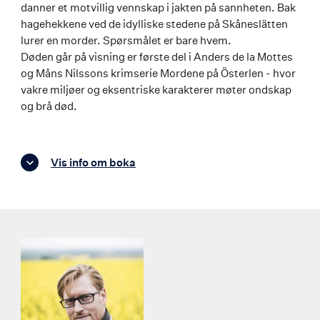
danner et motvillig vennskap i jakten på sannheten. Bak
hagehekkene ved de idylliske stedene på Skåneslätten
lurer en morder. Spørsmålet er bare hvem.
Døden går på visning er første del i Anders de la Mottes
og Måns Nilssons krimserie Mordene på Österlen - hvor
vakre miljøer og eksentriske karakterer møter ondskap
og brå død.
Vis info om boka