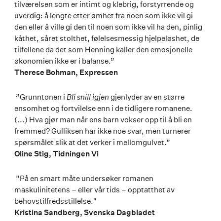
tilværelsen som er intimt og klebrig, forstyrrende og
uverdig: å lengte etter ømhet fra noen som ikke vil gi
den eller å ville gi den til noen som ikke vil ha den, pinlig
kåthet, såret stolthet, følelsesmessig hjelpeløshet, de
tilfellene da det som Henning kaller den emosjonelle
økonomien ikke er i balanse.”
Therese Bohman, Expressen
”Grunntonen i
Bli snill igjen
gjenlyder av en større
ensomhet og fortvilelse enn i de tidligere romanene.
(...) Hva gjør man når ens barn vokser opp til å bli en
fremmed? Gulliksen har ikke noe svar, men turnerer
spørsmålet slik at det verker i mellomgulvet.”
Oline Stig, Tidningen Vi
”På en smart måte undersøker romanen
maskulinitetens – eller vår tids – opptatthet av
behovstilfredsstillelse."
Kristina Sandberg, Svenska Dagbladet