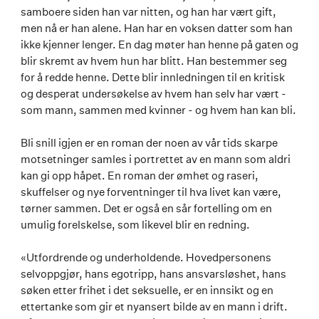
samboere siden han var nitten, og han har vært gift,
men nå er han alene. Han har en voksen datter som han
ikke kjenner lenger. En dag møter han henne på gaten og
blir skremt av hvem hun har blitt. Han bestemmer seg
for å redde henne. Dette blir innledningen til en kritisk
og desperat undersøkelse av hvem han selv har vært -
som mann, sammen med kvinner - og hvem han kan bli.
Bli snill igjen er en roman der noen av vår tids skarpe
motsetninger samles i portrettet av en mann som aldri
kan gi opp håpet. En roman der ømhet og raseri,
skuffelser og nye forventninger til hva livet kan være,
tørner sammen. Det er også en sår fortelling om en
umulig forelskelse, som likevel blir en redning.
«Utfordrende og underholdende. Hovedpersonens
selvoppgjør, hans egotripp, hans ansvarsløshet, hans
søken etter frihet i det seksuelle, er en innsikt og en
ettertanke som gir et nyansert bilde av en mann i drift.