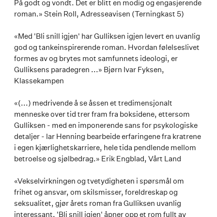
På godt og vondt. Det er blitt en modig og engasjerende
roman.» Stein Roll, Adresseavisen (Terningkast 5)
«Med 'Bli snill igjen' har Gulliksen igjen levert en uvanlig
god og tankeinspirerende roman. Hvordan følelseslivet
formes av og brytes mot samfunnets ideologi, er
Gulliksens paradegren ...» Bjørn Ivar Fyksen,
Klassekampen
«(...) medrivende å se åssen et tredimensjonalt
menneske over tid trer fram fra boksidene, ettersom
Gulliksen - med en imponerende sans for psykologiske
detaljer - lar Henning bearbeide erfaringene fra kratrene
i egen kjærlighetskarriere, hele tida pendlende mellom
betroelse og sjølbedrag.» Erik Engblad, Vårt Land
«Vekselvirkningen og tvetydigheten i spørsmål om
frihet og ansvar, om skilsmisser, foreldreskap og
seksualitet, gjør årets roman fra Gulliksen uvanlig
interessant. 'Bli snill igjen' åpner opp et rom fullt av