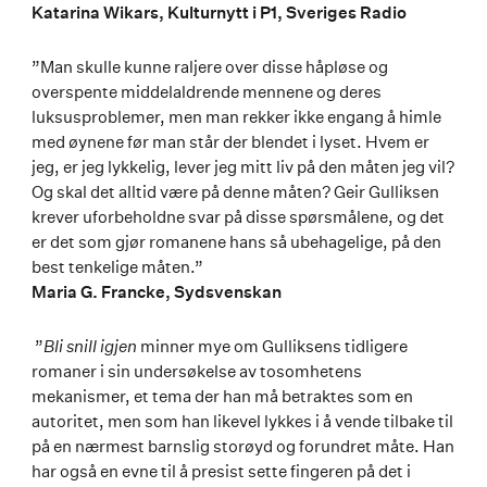
Katarina Wikars, Kulturnytt i P1, Sveriges Radio
”Man skulle kunne raljere over disse håpløse og
overspente middelaldrende mennene og deres
luksusproblemer, men man rekker ikke engang å himle
med øynene før man står der blendet i lyset. Hvem er
jeg, er jeg lykkelig, lever jeg mitt liv på den måten jeg vil?
Og skal det alltid være på denne måten? Geir Gulliksen
krever uforbeholdne svar på disse spørsmålene, og det
er det som gjør romanene hans så ubehagelige, på den
best tenkelige måten.”
Maria G. Francke, Sydsvenskan
”
Bli snill igjen
minner mye om Gulliksens tidligere
romaner i sin undersøkelse av tosomhetens
mekanismer, et tema der han må betraktes som en
autoritet, men som han likevel lykkes i å vende tilbake til
på en nærmest barnslig storøyd og forundret måte. Han
har også en evne til å presist sette fingeren på det i