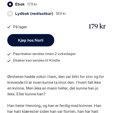
Ebok
179 kr
Lydbok (nedlastbar)
189 kr
179 kr
På lager
ISBN
Antall
9788203268847
Kjøp hos Norli
Papirbøker sendes innen 2 virkedager
Ebøker kan sendes til Kindle
Ømheten hadde vokst i ham, den var blitt for stor og for
krevende til at noen kunne ta imot den. I hvert fall ikke
en kvinne. Men ikke en mann heller, det kunne han jo
ikke. Eller kunne han?
Han heter Henning, og han er ferdig med kvinner. Han
har hatt kjærester siden han var fjorten, han har hatt