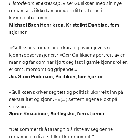
Historie om et ekteskap
, viser Gulliksen med sin nye
roman, at vi ikke kan unnvære litteraturen i
kjønnsdebatten.»
Michael Bach Henriksen, Kristeligt Dagblad, fem
stjerner
«Gulliksens roman er en katalog over djevelske
kjønnsobservasjoner.» «Geir Gulliksens portrett av en
mann og far som har kjørt seg fast i gamle kjønnsroller,
er ømt, morsomt og gripende.»
Jes Stein Pedersen, Politiken, fem hjerter
«Gulliksen skriver seg tett og politisk ukorrekt inn på
seksualitet og kjønn.» «(…) setter tingene klokt på
spissen.»
Søren Kassebeer, Berlingske, fem stjerner
"Det kommer til å ta lang tid å riste av seg denne
romanen om livets tilkortkommenhet."