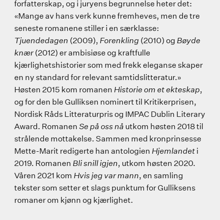
forfatterskap, og i juryens begrunnelse heter det:
«Mange av hans verk kunne fremheves, men de tre
seneste romanene stiller i en særklasse:
Tjuendedagen
(2009),
Forenkling
(2010) og
Bøyde
knær
(2012) er ambisiøse og kraftfulle
kjærlighetshistorier som med frekk eleganse skaper
en ny standard for relevant samtidslitteratur.»
Høsten 2015 kom romanen
Historie om et ekteskap
,
og for den ble Gulliksen nominert til Kritikerprisen,
Nordisk Råds Litteraturpris og IMPAC Dublin Literary
Award. Romanen
Se på oss nå
utkom høsten 2018 til
strålende mottakelse. Sammen med kronprinsesse
Mette-Marit redigerte han antologien
Hjemlandet
i
2019. Romanen
Bli snill igjen
, utkom høsten 2020.
Våren 2021 kom
Hvis jeg var mann
, en samling
tekster som setter et slags punktum for Gulliksens
romaner om kjønn og kjærlighet.