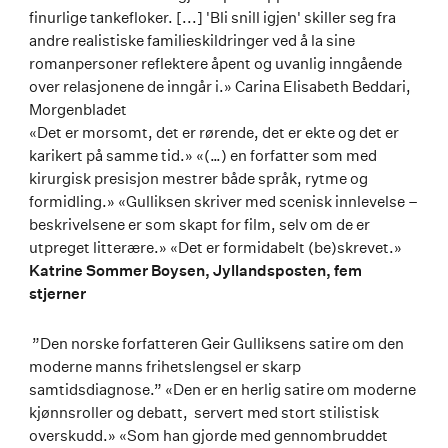
finurlige tankefloker. [...] 'Bli snill igjen' skiller seg fra
andre realistiske familieskildringer ved å la sine
romanpersoner reflektere åpent og uvanlig inngående
over relasjonene de inngår i.» Carina Elisabeth Beddari,
Morgenbladet
«Det er morsomt, det er rørende, det er ekte og det er
karikert på samme tid.» «(…) en forfatter som med
kirurgisk presisjon mestrer både språk, rytme og
formidling.» «Gulliksen skriver med scenisk innlevelse –
beskrivelsene er som skapt for film, selv om de er
utpreget litterære.» «Det er formidabelt (be)skrevet.»
Katrine Sommer Boysen, Jyllandsposten, fem
stjerner
”Den norske forfatteren Geir Gulliksens satire om den
moderne manns frihetslengsel er skarp
samtidsdiagnose.” «Den er en herlig satire om moderne
kjønnsroller og debatt, servert med stort stilistisk
overskudd.» «Som han gjorde med gennombruddet