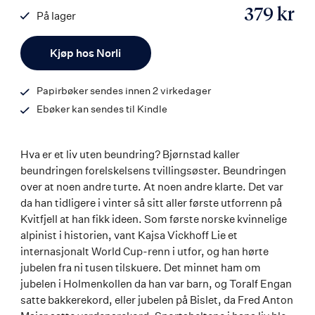
379 kr
På lager
ISBN
Antall
9788203450624
Kjøp hos Norli
Papirbøker sendes innen 2 virkedager
Ebøker kan sendes til Kindle
Hva er et liv uten beundring? Bjørnstad kaller
beundringen forelskelsens tvillingsøster. Beundringen
over at noen andre turte. At noen andre klarte. Det var
da han tidligere i vinter så sitt aller første utforrenn på
Kvitfjell at han fikk ideen. Som første norske kvinnelige
alpinist i historien, vant Kajsa Vickhoff Lie et
internasjonalt World Cup-renn i utfor, og han hørte
jubelen fra ni tusen tilskuere. Det minnet ham om
jubelen i Holmenkollen da han var barn, og Toralf Engan
satte bakkerekord, eller jubelen på Bislet, da Fred Anton