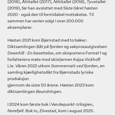
(2016),
Åttitallet
(2017),
Nittitallet
(2018),
Tyvetallet
(2019), før han avsluttet med
Siste tiåret
høsten
2020 - også den til formidabel mottakelse. Til
sammen har serien solgt i over 200.000
eksemplarer.
Høsten 2021 kom Bjørnstad med to bøker:
Diktsamlingen
Båt på fjorden
og sakprosautgivelsen
Downhill - En besettelse
, om skisportens Formel 1 og
forfatterens møte med skistjernen Kajsa Vickhoff
Lie. Våren 2022 utkom
Sommernatt ved fjorden
, en
samling kjærlighetsdikt fra Bjørnstads lyriske
produksjon
gjennom de siste 50 årene. Høsten 2023 kom
diktsamlingen
Beundringen.
I 2024 kom første bok i Vendepunkt-trilogien,
Norefjell
. Bok to,
Elvestad
, kom i august 2025.