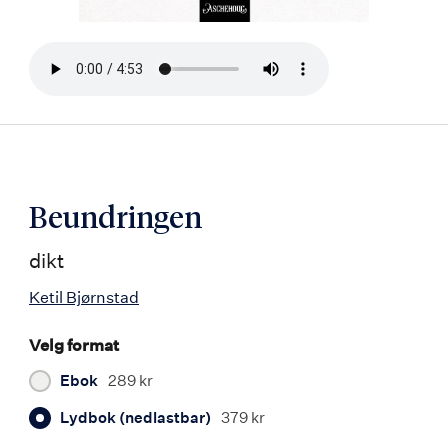
Bla
i
boken
Beundringen
dikt
Ketil Bjørnstad
Velg format
Ebok
289 kr
Lydbok (nedlastbar)
379 kr