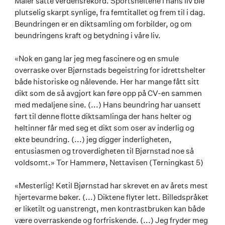
Maier satte verdensrekord. Sportsheltene i hans liv ble
plutselig skarpt synlige, fra femtitallet og frem til i dag.
Beundringen er en diktsamling om forbilder, og om
beundringens kraft og betydning i våre liv.
«Nok en gang lar jeg meg fascinere og en smule
overraske over Bjørnstads begeistring for idrettshelter
både historiske og nålevende. Her har mange fått sitt
dikt som de så avgjort kan føre opp på CV-en sammen
med medaljene sine. (...) Hans beundring har uansett
ført til denne flotte diktsamlinga der hans helter og
heltinner får med seg et dikt som oser av inderlig og
ekte beundring. (...) jeg digger inderligheten,
entusiasmen og troverdigheten til Bjørnstad noe så
voldsomt.» Tor Hammerø, Nettavisen (Terningkast 5)
«Mesterlig! Ketil Bjørnstad har skrevet en av årets mest
hjertevarme bøker. (...) Diktene flyter lett. Billedspråket
er liketilt og uanstrengt, men kontrastbruken kan både
være overraskende og forfriskende. (...) Jeg fryder meg