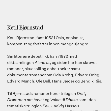
Ketil Bjørnstad
Ketil Bjørnstad, født 1952 i Oslo, er pianist,
komponist og forfatter innen mange sjangre.
Sin litterære debut fikk han i 1972 med
diktsamlingen
Alene ut
, og siden har han skrevet
romaner, skuespill og debattbøker samt
dokumentarromaner om Oda Krohg, Edvard Grieg,
Edvard Munch, Ole Bull, Hans Jæger og Bendik Riis.
Til Bjørnstads romaner hører trilogien
Drift
,
Drømmen om havet
og
Veien til Dhaka
samt den
tematiske trilogien
Fall
,
Ludvig Hassels