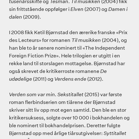
tusenårsskifte
og
Tesman
.
Til musikken
(2004) fikk
sin frittstående oppfølger i
Elven
(2007) og
Damen i
dalen
(2009).
I 2008 fikk Ketil Bjørnstad den ærerike franske «Prix
des Lecteurs» for romanen
Til musikken
(2004), og
han ble to år senere nominert til «The Independent
Foreign Fiction Prize». Hele trilogien er utgitt i en
rekke land til storslagen mottagelse. Bjørnstad har
også skrevet de kritikerroste romanene
De
udødelige
(2011) og
Verdens ende
(2012).
Verden som var min. Sekstitallet
(2015) var første
roman flerbindserien om tiårene der Bjørnstad
skriver sitt liv opp mot egen samtid. Den ble en stor
kritikersuksess, solgte over 10 000 i bokhandelen og
ble nominert til bokhandelprisen. Deretter fulgte
Bjørnstad opp med årlige tiårsutgivelser:
Syttitallet