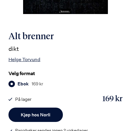
Alt brenner
dikt
Helge Torvund
Velg format
Ebok
169 kr
169 kr
På lager
ISBN
Antall
9788203360565
Kjøp hos Norli
Papirbøker sendes innen 2 virkedager