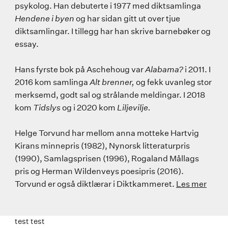
psykolog. Han debuterte i 1977 med diktsamlinga
Hendene i byen
og har sidan gitt ut over tjue
diktsamlingar. I tillegg har han skrive barnebøker og
essay.
Hans fyrste bok på Aschehoug var
Alabama?
i 2011. I
2016 kom samlinga
Alt brenner,
og fekk uvanleg stor
merksemd, godt sal og strålande meldingar. I 2018
kom
Tidslys
og i 2020 kom
Liljevilje.
Helge Torvund har mellom anna motteke Hartvig
Kirans minnepris (1982), Nynorsk litteraturpris
(1990), Samlagsprisen (1996), Rogaland Mållags
pris og Herman Wildenveys poesipris (2016).
Torvund er også diktlærar i Diktkammeret.
Les mer
test test