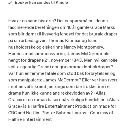
Ebøker kan sendes til Kindle
Hva er en sann historie? Det er spørsmålet i denne
fascinerende beretningen om 16 år gamle Grace Marks
som blir dømt til livsvarig fengsel for det brutale drapet
på sin arbeidsgiver, Thomas Kinnear og hans
husholderske og elskerinne Nancy Montgomery.
Hennes medsammensvorne, James McDermot blir
hengt for drapene 21. november 1843. Men hvilken rolle
spilte egentlig Grace i det grusomme dobbeltdrapet?
Var hun en femme fatale som stod bak forbrytelsen og
som manipulerte James McDermot? Eller var hun tvert
imot en vettskremt jentunge som ble trukket inn i et
drama hun ikke kunne ane rekkevidden av? «Alias
Grace» er en roman basert på virkelige hendelser. «Alias
Grace» is a Halfire Entertainment Production made for
CBC and Netflix. Photo: Sabrina Lantos - Courtesy of
Halfire Entertainment