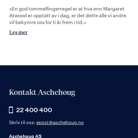
«En god tommelfingerregel er at hva enn Margaret
Atwood er opptatt av i dag, er det dette alle vi andre
vil bekymre oss for ti år frem i tid.»
Les mer
Kontakt Aschehoug
22 400 400
Skriv til oss:
epost@aschehoug.no
Aschehoug AS