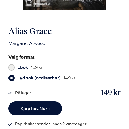
Alias Grace
Margaret Atwood
Velg format
Ebok
169 kr
Lydbok (nedlastbar)
149 kr
149 kr
På lager
ISBN
Antall
9788242167880
Kjøp hos Norli
Papirbøker sendes innen 2 virkedager