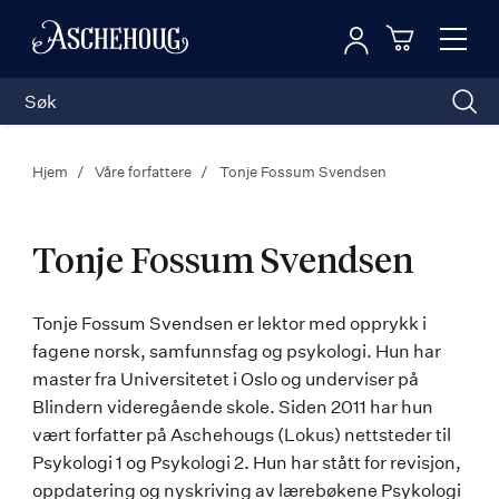
Logg inn
Toggl
n
Handleku
Nav
Hjem
Våre forfattere
Tonje Fossum Svendsen
Tonje Fossum Svendsen
Tonje
Tonje Fossum Svendsen er lektor med opprykk i
fagene norsk, samfunnsfag og psykologi. Hun har
Fossum
master fra Universitetet i Oslo og underviser på
Svendsen
Blindern videregående skole. Siden 2011 har hun
vært forfatter på Aschehougs (Lokus) nettsteder til
Psykologi 1 og Psykologi 2. Hun har stått for revisjon,
oppdatering og nyskriving av lærebøkene Psykologi