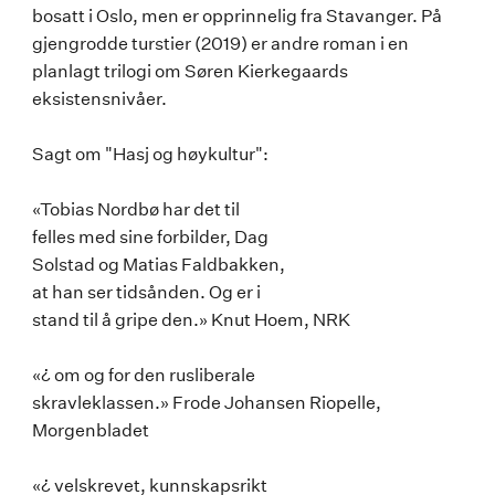
bosatt i Oslo, men er opprinnelig fra Stavanger. På
gjengrodde turstier (2019) er andre roman i en
planlagt trilogi om Søren Kierkegaards
eksistensnivåer.
Sagt om "Hasj og høykultur":
«Tobias Nordbø har det til
felles med sine forbilder, Dag
Solstad og Matias Faldbakken,
at han ser tidsånden. Og er i
stand til å gripe den.» Knut Hoem, NRK
«¿ om og for den rusliberale
skravleklassen.» Frode Johansen Riopelle,
Morgenbladet
«¿ velskrevet, kunnskapsrikt