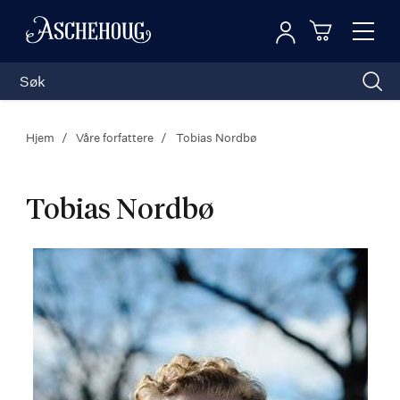
Logg inn
Toggl
n
Handleku
Nav
Hjem
Våre forfattere
Tobias Nordbø
Tobias Nordbø