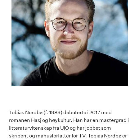
Tobias
Tobias Nordbø (f. 1989) debuterte i 2017 med
romanen Hasj og høykultur. Han har en mastergrad i
Nordbø
litteraturvitenskap fra UiO og har jobbet som
skribent og manusforfatter for TV. Tobias Nordbø er