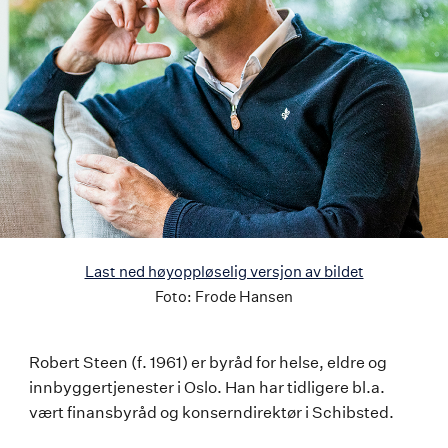
Last ned høyoppløselig versjon av bildet
Foto:
Frode Hansen
Robert
Robert Steen (f. 1961) er byråd for helse, eldre og
innbyggertjenester i Oslo. Han har tidligere bl.a.
Steen
vært finansbyråd og konserndirektør i Schibsted.