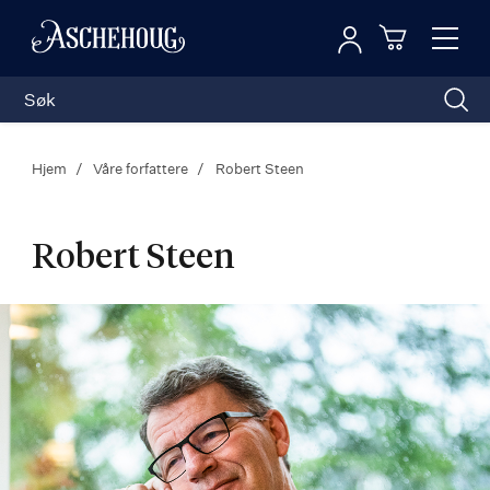
Logg inn
Toggl
n
Handleku
Nav
Hjem
Våre forfattere
Robert Steen
Robert Steen