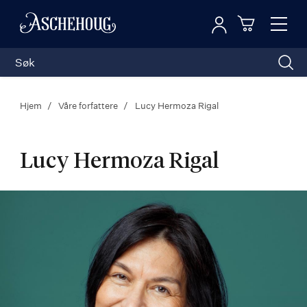
Logg inn
Toggl
n
Handleku
Nav
Hjem
Våre forfattere
Lucy Hermoza Rigal
Lucy Hermoza Rigal