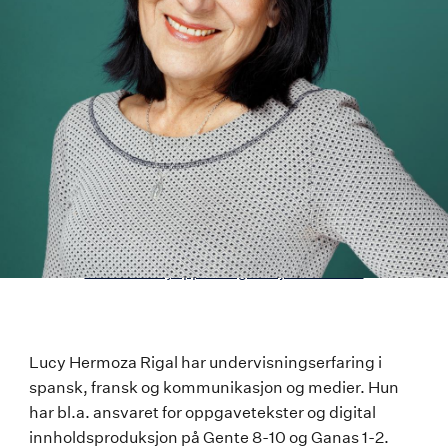
Last ned høyoppløselig versjon av bildet
Lucy
Lucy Hermoza Rigal har undervisningserfaring i
spansk, fransk og kommunikasjon og medier. Hun
Hermoza
har bl.a. ansvaret for oppgavetekster og digital
Rigal
innholdsproduksjon på Gente 8-10 og Ganas 1-2.