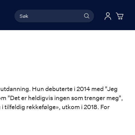
Søk
Han
Logg 
erutdanning. Hun debuterte i 2014 med "Jeg
 kom "Det er heldigvis ingen som trenger meg",
lfeldig rekkefølge», utkom i 2018. For