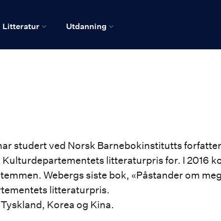
Litteratur
Utdanning
 har studert ved Norsk Barnebokinstitutts forfatt
ikk Kulturdepartementets litteraturpris for. I 2016
mmen. Webergs siste bok, «Påstander om meg i ti
tementets litteraturpris.
 Tyskland, Korea og Kina.