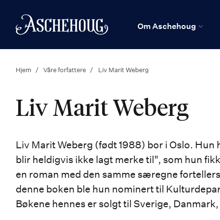
n
Hjem
Om Aschehoug
Hjem
Våre forfattere
Liv Marit Weberg
Liv Marit Weberg
Liv Marit Weberg (født 1988) bor i Oslo. Hun
blir heldigvis ikke lagt merke til", som hun f
en roman med den samme særegne fortellerste
denne boken ble hun nominert til Kulturdepar
Bøkene hennes er solgt til Sverige, Danmark,