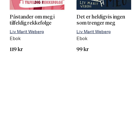
Påstander om meg i
Det er heldigvis ingen
tilfeldig rekkefølge
som trenger meg
Liv Marit Weberg
Liv Marit Weberg
Ebok
Ebok
119 kr
99 kr