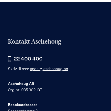
Kontakt Aschehoug
22 400 400
Skriv til oss:
epost@aschehoug.no
Aschehoug AS
Org.nr: 935 302 137
Besøksadresse:
Sehesteds gate 3