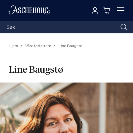
Logg inn
Toggl
n
Handleku
Nav
Hjem
Våre forfattere
Line Baugstø
Line Baugstø