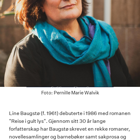
Last ned høyoppløselig versjon av bildet
Foto:
Pernille Marie Walvik
Line
Line Baugstø (f. 1961) debuterte i 1986 med romanen
"Reise i gult lys". Gjennom sitt 30 år lange
Baugstø
forfatterskap har Baugstø skrevet en rekke romaner,
novellesamlinger og barnebøker samt sakprosa og