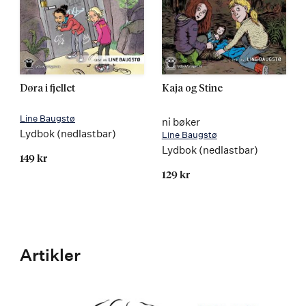
Døra i fjellet
Kaja og Stine
Line Baugstø
ni bøker
Lydbok (nedlastbar)
Line Baugstø
Lydbok (nedlastbar)
149 kr
129 kr
Artikler