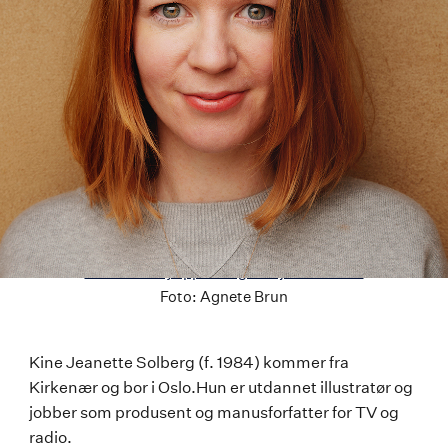
Last ned høyoppløselig versjon av bildet
Foto:
Agnete Brun
Kine
Kine Jeanette Solberg (f. 1984) kommer fra
Kirkenær og bor i Oslo.Hun er utdannet illustratør og
Jeanette
jobber som produsent og manusforfatter for TV og
Solberg
radio.