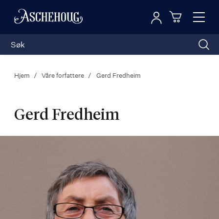
Logg inn
Toggl
n
Handleku
Nav
Hjem
Våre forfattere
Gerd Fredheim
Gerd Fredheim