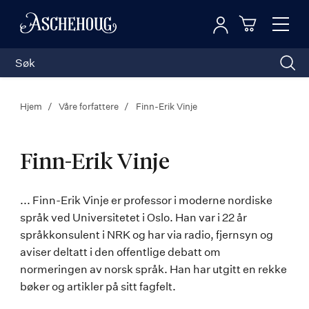
Logg inn
Toggl
n
Handleku
Nav
Hjem
Våre forfattere
Finn-Erik Vinje
Finn-Erik Vinje
Finn-
... Finn-Erik Vinje er professor i moderne nordiske
språk ved Universitetet i Oslo. Han var i 22 år
Erik
språkkonsulent i NRK og har via radio, fjernsyn og
Vinje
aviser deltatt i den offentlige debatt om
normeringen av norsk språk. Han har utgitt en rekke
bøker og artikler på sitt fagfelt.