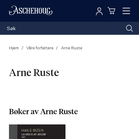
Logg inn
Toggl
n
Handleku
Nav
Hjem
Våre forfattere
Arne Ruste
Arne Ruste
Arne
Ruste
Bøker av Arne Ruste