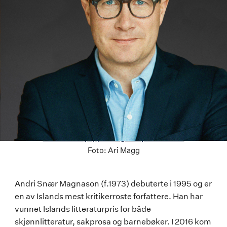
Last ned høyoppløselig versjon av bildet
Foto:
Ari Magg
Andri
Andri Snær Magnason (f.1973) debuterte i 1995 og er
en av Islands mest kritikerroste forfattere. Han har
Snær
vunnet Islands litteraturpris for både
Magnason
skjønnlitteratur, sakprosa og barnebøker. I 2016 kom