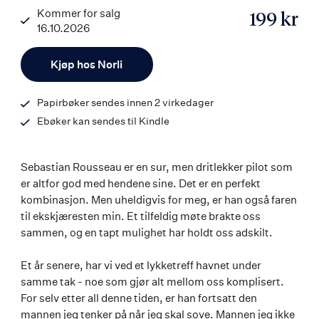
Kommer for salg
199 kr
16.10.2026
ISBN
Antall
9788203462924
Kjøp hos Norli
Papirbøker sendes innen 2 virkedager
Ebøker kan sendes til Kindle
Sebastian Rousseau er en sur, men dritlekker pilot som
er altfor god med hendene sine. Det er en perfekt
kombinasjon. Men uheldigvis for meg, er han også faren
til ekskjæresten min. Et tilfeldig møte brakte oss
sammen, og en tapt mulighet har holdt oss adskilt.
Et år senere, har vi ved et lykketreff havnet under
samme tak - noe som gjør alt mellom oss komplisert.
For selv etter all denne tiden, er han fortsatt den
mannen jeg tenker på når jeg skal sove. Mannen jeg ikke