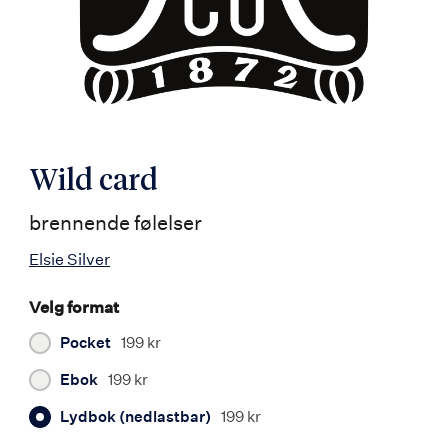
Wild card
brennende følelser
Elsie Silver
Velg format
Pocket
199 kr
Ebok
199 kr
Lydbok (nedlastbar)
199 kr