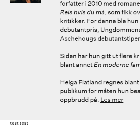
forfatter i 2010 med roman
Reis hvis du må
, som fikk 
kritikker. For denne ble hun 
debutantpris, Ungdommens k
Aschehougs debutantstipend
Siden har hun gitt ut flere k
blant annet
En moderne fam
Helga Flatland regnes blant 
publikum for måten hun bes
oppbrudd på.
Les mer
test test