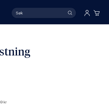
Søk
Han
Logg 
stning
69 kr