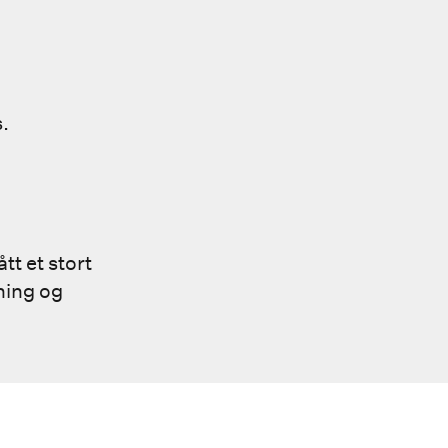
.
tt et stort
ning og