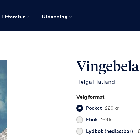
Litteratur
Utdanning
Vingebela
Helga Flatland
Velg format
Pocket
229 kr
Ebok
169 kr
Lydbok (nedlastbar)
1