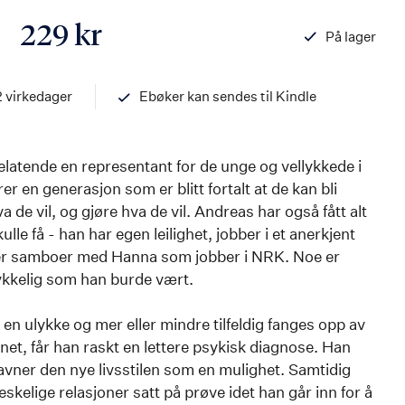
229 kr
På lager
ISBN
978820336123
2 virkedager
Ebøker kan sendes til Kindle
elatende en representant for de unge og vellykkede i
r en generasjon som er blitt fortalt at de kan bli
a de vil, og gjøre hva de vil. Andreas har også fått alt
ulle få - han har egen leilighet, jobber i et anerkjent
r samboer med Hanna som jobber i NRK. Noe er
å lykkelig som han burde vært.
 en ulykke og mer eller mindre tilfeldig fanges opp av
net, får han raskt en lettere psykisk diagnose. Han
avner den nye livsstilen som en mulighet. Samtidig
skelige relasjoner satt på prøve idet han går inn for å