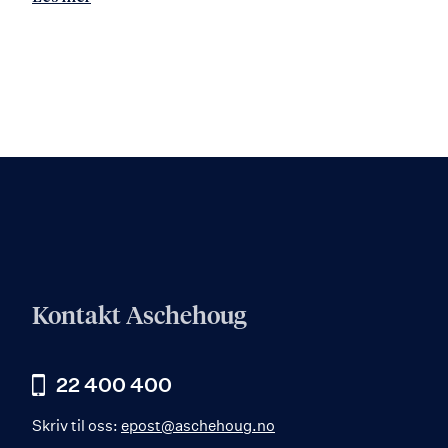
Kontakt Aschehoug
22 400 400
Skriv til oss:
epost@aschehoug.no