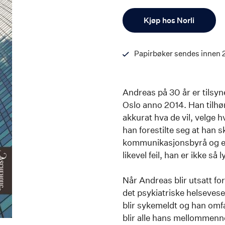
Antall
Kjøp hos Norli
Papirbøker sendes innen 
Andreas på 30 år er tilsyn
Oslo anno 2014. Han tilhøre
akkurat hva de vil, velge hv
han forestilte seg at han sk
kommunikasjonsbyrå og e
likevel feil, han er ikke s
Når Andreas blir utsatt for
det psykiatriske helsevese
blir sykemeldt og han omf
blir alle hans mellommenne