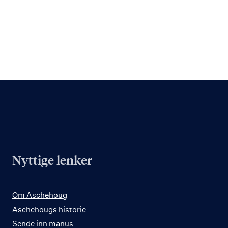
Nyttige lenker
Om Aschehoug
Aschehougs historie
Sende inn manus