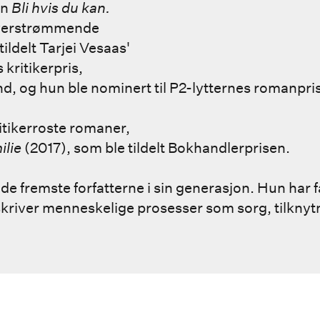
en
Bli hvis du kan.
overstrømmende
tildelt Tarjei Vesaas'
ritikerpris,
, og hun ble nominert til P2-lytternes romanpris
ritikerroste romaner,
ilie
(2017), som ble tildelt Bokhandlerprisen.
de fremste forfatterne i sin generasjon. Hun har få
kriver menneskelige prosesser som sorg, tilknyt