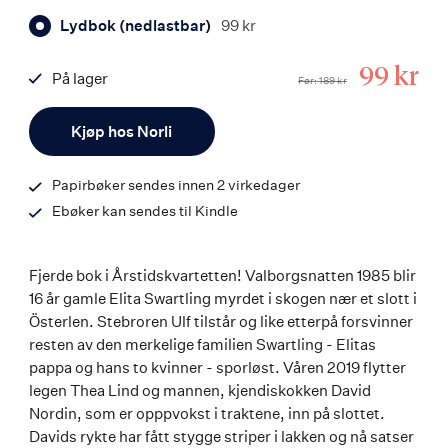
Lydbok (nedlastbar)
99 kr
Tilbuds
99 kr
På lager
Før
189 kr
ISBN
Antall
9788242183910
Kjøp hos Norli
Papirbøker sendes innen 2 virkedager
Ebøker kan sendes til Kindle
Fjerde bok i Årstidskvartetten! Valborgsnatten 1985 blir
16 år gamle Elita Swartling myrdet i skogen nær et slott i
Österlen. Stebroren Ulf tilstår og like etterpå forsvinner
resten av den merkelige familien Swartling - Elitas
pappa og hans to kvinner - sporløst. Våren 2019 flytter
legen Thea Lind og mannen, kjendiskokken David
Nordin, som er opppvokst i traktene, inn på slottet.
Davids rykte har fått stygge striper i lakken og nå satser