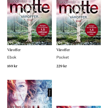
Våroffer
Våroffer
Ebok
Pocket
169 kr
229 kr