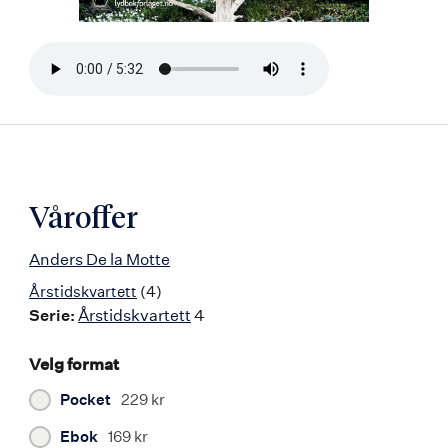
Bla
i
boken
Våroffer
Anders De la Motte
Årstidskvartett
(4)
Serie:
Årstidskvartett
4
Velg format
Pocket
229 kr
Ebok
169 kr