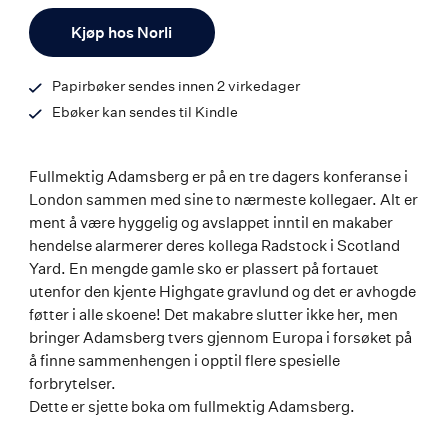
ISBN
Antall
9788203458187
Kjøp hos Norli
Papirbøker sendes innen 2 virkedager
Ebøker kan sendes til Kindle
Fullmektig Adamsberg er på en tre dagers konferanse i
London sammen med sine to nærmeste kollegaer. Alt er
ment å være hyggelig og avslappet inntil en makaber
hendelse alarmerer deres kollega Radstock i Scotland
Yard. En mengde gamle sko er plassert på fortauet
utenfor den kjente Highgate gravlund og det er avhogde
føtter i alle skoene! Det makabre slutter ikke her, men
bringer Adamsberg tvers gjennom Europa i forsøket på
å finne sammenhengen i opptil flere spesielle
forbrytelser.
Dette er sjette boka om fullmektig Adamsberg.