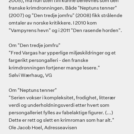
2005), må hun uten tvil kunne benevnes som den
franske krimdronningen. Både "Neptuns tenner"
(2007) og "Den tredje jomfru" (2008) fikk strålende
omtaler av norske kritikkere. I 2010 kom
"Vampyrens hevn" og i 2011 "Den rasende horden".
Om "Den tredje jomfru"
"Fred Vargas har ypperlige miljøskildringer og et
fargerikt persongalleri - den franske
krimdronningen fortjener mange lesere."
Sølvi Wærhaug, VG
Om "Neptuns tenner"
"Serien vokser i kompleksitet, frodighet, litterær
verdi og underholdningsverdi etter hvert som
persongalleriet fylles av fabelaktige figurer. (...)
Dette er rett og slett en krimroman som har alt."
Ole Jacob Hoel, Adresseavisen