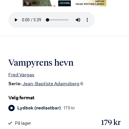
Bla
i
boken
Vampyrens hevn
Fred Vargas
Serie:
Jean-Baptiste Adamsberg
6
Velg format
Lydbok (nedlastbar)
179 kr
179 kr
På lager