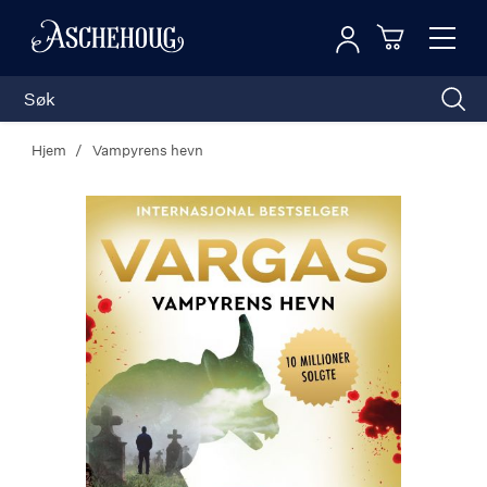
Logg inn
Toggl
n
Handleku
Nav
Hjem
Vampyrens hevn