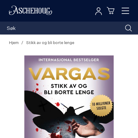
Logg inn
Toggl
n
Handleku
Nav
Hjem
Stikk av og bli borte lenge