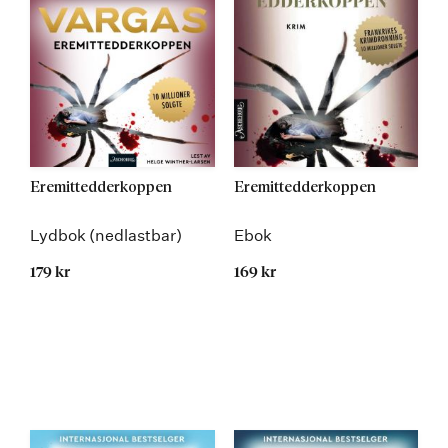
Eremittedderkoppen
Eremittedderkoppen
Lydbok (nedlastbar)
Ebok
179 kr
169 kr