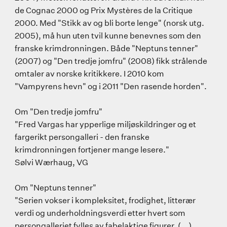
de Cognac 2000 og Prix Mystères de la Critique
2000. Med "Stikk av og bli borte lenge" (norsk utg.
2005), må hun uten tvil kunne benevnes som den
franske krimdronningen. Både "Neptuns tenner"
(2007) og "Den tredje jomfru" (2008) fikk strålende
omtaler av norske kritikkere. I 2010 kom
"Vampyrens hevn" og i 2011 "Den rasende horden".
Om "Den tredje jomfru"
"Fred Vargas har ypperlige miljøskildringer og et
fargerikt persongalleri - den franske
krimdronningen fortjener mange lesere."
Sølvi Wærhaug, VG
Om "Neptuns tenner"
"Serien vokser i kompleksitet, frodighet, litterær
verdi og underholdningsverdi etter hvert som
persongalleriet fylles av fabelaktige figurer. (...)