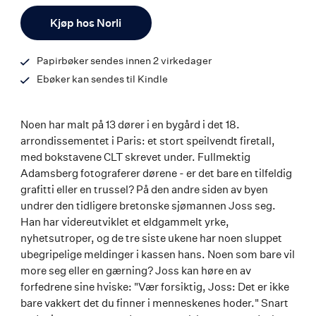
ISBN
Antall
9788203458163
Kjøp hos Norli
Papirbøker sendes innen 2 virkedager
Ebøker kan sendes til Kindle
Noen har malt på 13 dører i en bygård i det 18.
arrondissementet i Paris: et stort speilvendt firetall,
med bokstavene CLT skrevet under. Fullmektig
Adamsberg fotograferer dørene - er det bare en tilfeldig
grafitti eller en trussel? På den andre siden av byen
undrer den tidligere bretonske sjømannen Joss seg.
Han har videreutviklet et eldgammelt yrke,
nyhetsutroper, og de tre siste ukene har noen sluppet
ubegripelige meldinger i kassen hans. Noen som bare vil
more seg eller en gærning? Joss kan høre en av
forfedrene sine hviske: "Vær forsiktig, Joss: Det er ikke
bare vakkert det du finner i menneskenes hoder." Snart