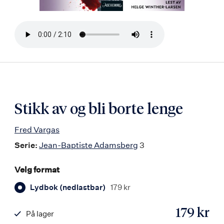
Bla
i
boken
Stikk av og bli borte lenge
Fred Vargas
Serie:
Jean-Baptiste Adamsberg
3
Velg format
Lydbok (nedlastbar)
179 kr
179 kr
På lager