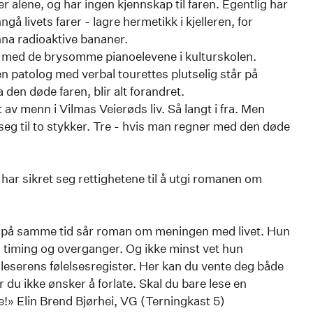
r alene, og har ingen kjennskap til faren. Egentlig har
 livets farer - lagre hermetikk i kjelleren, for
na radioaktive bananer.
b med de brysomme pianoelevene i kulturskolen.
n patolog med verbal tourettes plutselig står på
den døde faren, blir alt forandret.
 av menn i Vilmas Veierøds liv. Så langt i fra. Men
seg til to stykker. Tre - hvis man regner med den døde
 har sikret seg rettighetene til å utgi romanen om
g på samme tid sår roman om meningen med livet. Hun
 timing og overganger. Og ikke minst vet hun
 leserens følelsesregister. Her kan du vente deg både
r du ikke ønsker å forlate. Skal du bare lese en
ne!» Elin Brend Bjørhei, VG (Terningkast 5)