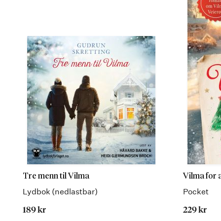
Tre menn til Vilma
Vilma for a
Lydbok (nedlastbar)
Pocket
189 kr
229 kr