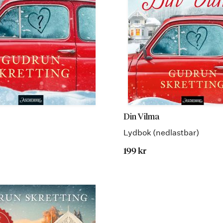
Din Vilma
Lydbok (nedlastbar)
199 kr