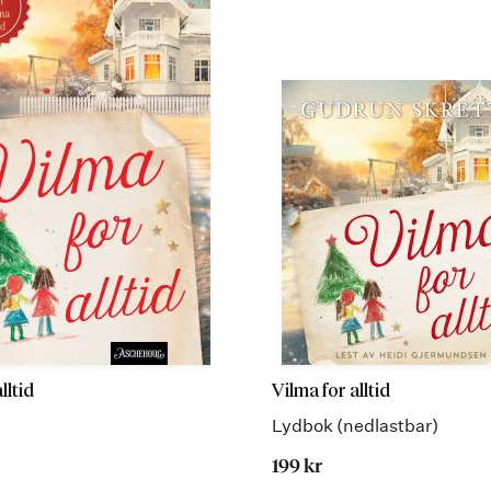
lltid
Vilma for alltid
Lydbok (nedlastbar)
199 kr