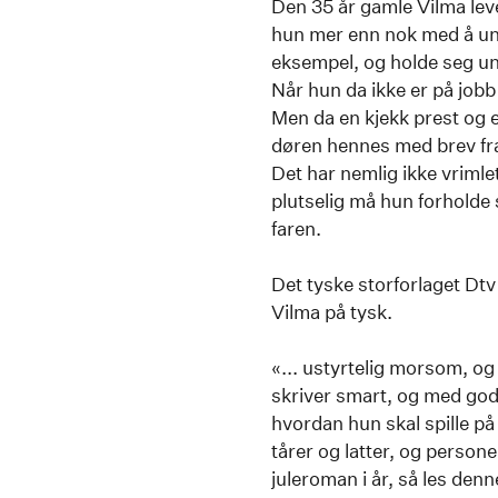
Den 35 år gamle Vilma leve
hun mer enn nok med å unngå
eksempel, og holde seg un
Når hun da ikke er på job
Men da en kjekk prest og e
døren hennes med brev fra 
Det har nemlig ikke vrimlet
plutselig må hun forholde 
faren.
Det tyske storforlaget Dtv
Vilma på tysk.
«... ustyrtelig morsom, o
skriver smart, og med god
hvordan hun skal spille på
tårer og latter, og persone
juleroman i år, så les den