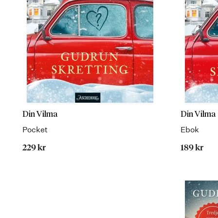
Din Vilma
Din Vilma
Pocket
Ebok
229 kr
189 kr