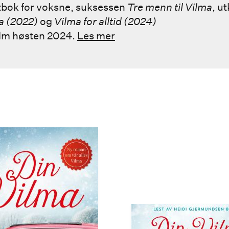
utbok for voksne, suksessen
Tre menn til Vilma
, u
a (2022)
og
Vilma for alltid (2024)
film høsten 2024.
Les mer