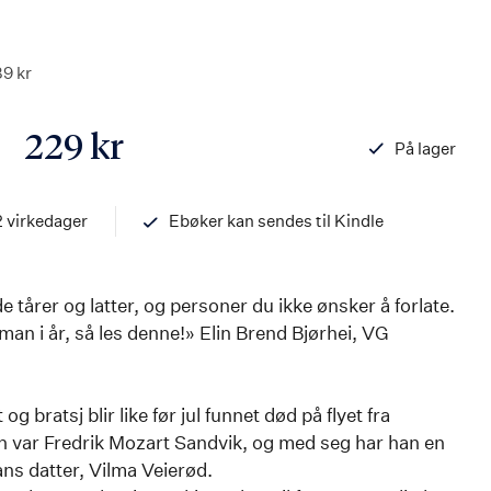
89 kr
229 kr
På lager
ISBN
978820336687
2 virkedager
Ebøker kan sendes til Kindle
 tårer og latter, og personer du ikke ønsker å forlate.
man i år, så les denne!» Elin Brend Bjørhei, VG
g bratsj blir like før jul funnet død på flyet fra
n var Fredrik Mozart Sandvik, og med seg har han en
ans datter, Vilma Veierød.