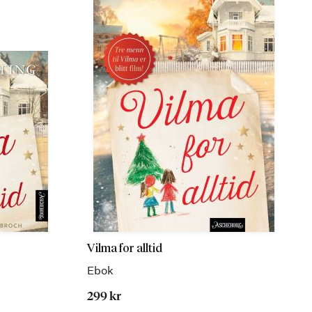
Vilma for alltid
Ebok
299 kr