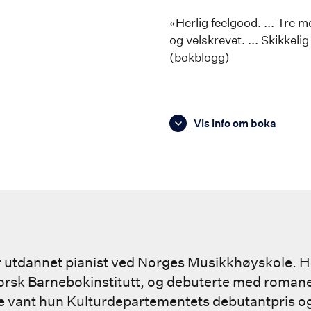
«Herlig feelgood. ... Tre
og velskrevet. ... Skikkel
(bokblogg)
Vis info om boka
er utdannet pianist ved Norges Musikkhøyskole. H
orsk Barnebokinstitutt, og debuterte med roma
ne vant hun Kulturdepartementets debutantpris o