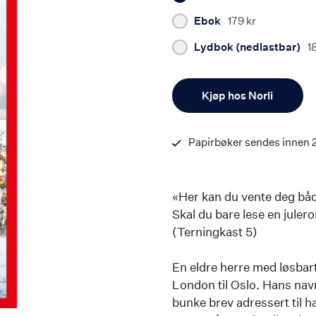
Ebok
179 kr
Lydbok (nedlastbar)
1
Antall
Kjøp hos Norli
Papirbøker sendes innen 
«Her kan du vente deg både
Skal du bare lese en julero
(Terningkast 5)
En eldre herre med løsbart o
London til Oslo. Hans nav
bunke brev adressert til h