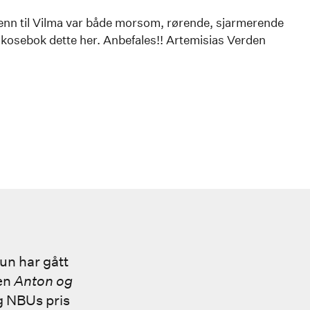
 menn til Vilma var både morsom, rørende, sjarmerende
ig kosebok dette her. Anbefales!! Artemisias Verden
un har gått
nen
Anton og
g NBUs pris