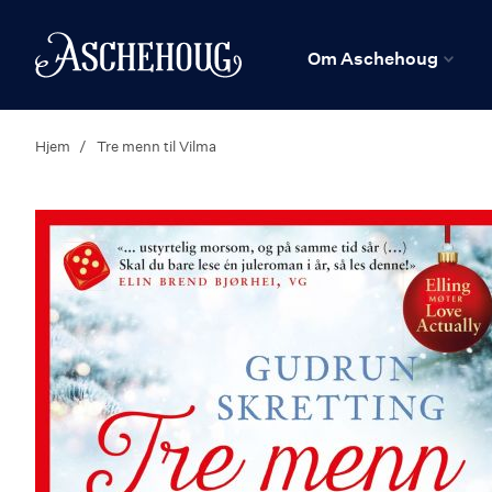
n
Hjem
Om Aschehoug
Hjem
Tre menn til Vilma