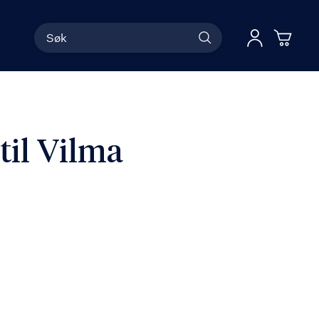
Søk
Han
Logg 
til Vilma