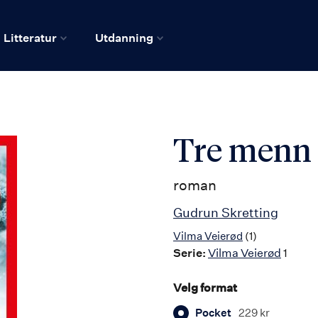
Litteratur
Utdanning
Tre menn 
roman
Gudrun Skretting
Vilma Veierød
(1)
Serie:
Vilma Veierød
1
Velg format
Pocket
229 kr