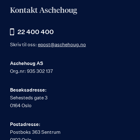
Kontakt Aschehoug
22 400 400
Skriv til oss:
epost@aschehoug.no
Aschehoug AS
Org.nr: 935 302 137
Besøksadresse:
Sehesteds gate 3
0164 Oslo
Postadresse:
Postboks 363 Sentrum
0102 Oslo