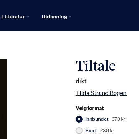
Litteratur
Utdanning
Tiltale
dikt
Tilde Strand Bogen
Velg format
Innbundet
379 kr
Ebok
289 kr