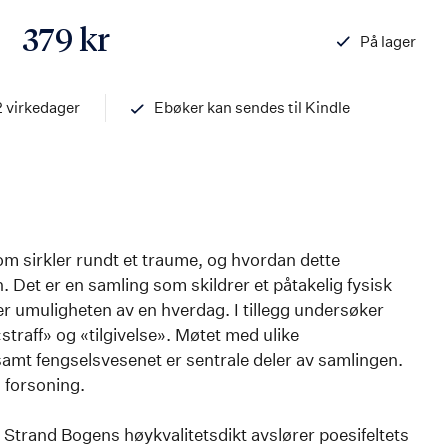
379 kr
På lager
ISBN
97882034556
2 virkedager
Ebøker kan sendes til Kindle
som sirkler rundt et traume, og hvordan dette
. Det er en samling som skildrer et påtakelig fysisk
r umuligheten av en hverdag. I tillegg undersøker
traff» og «tilgivelse». Møtet med ulike
samt fengselsvesenet er sentrale deler av samlingen.
 forsoning.
 Strand Bogens høykvalitetsdikt avslører poesifeltets