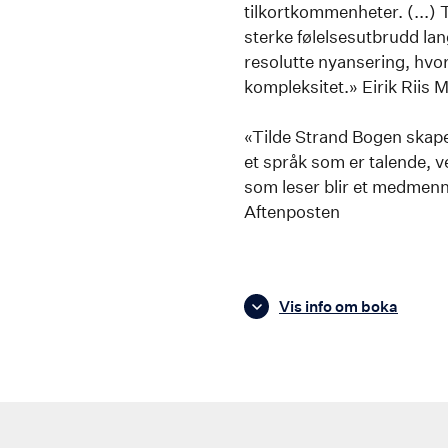
tilkortkommenheter. (...) 
sterke følelsesutbrudd lan
resolutte nyansering, hvor
kompleksitet.» Eirik Riis
«Tilde Strand Bogen skaper
et språk som er talende, v
som leser blir et medmenn
Aftenposten
Vis info om boka