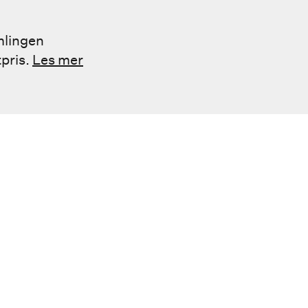
mlingen
tpris.
Les mer