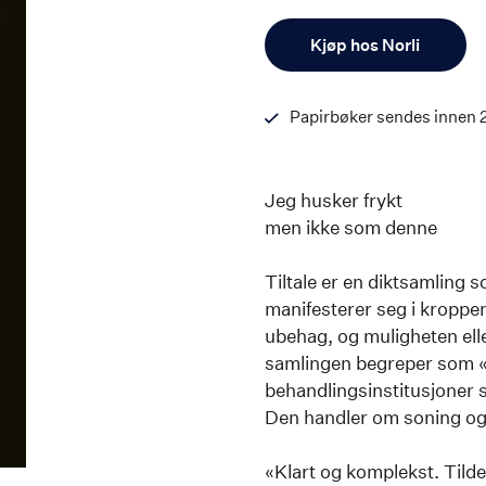
Antall
Kjøp hos Norli
Papirbøker sendes innen 
Jeg husker frykt
men ikke som denne
Tiltale er en diktsamling 
manifesterer seg i kroppen
ubehag, og muligheten elle
samlingen begreper som «s
behandlingsinstitusjoner 
Den handler om soning og
«Klart og komplekst. Tilde