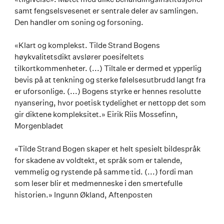
samt fengselsvesenet er sentrale deler av samlingen.
Den handler om soning og forsoning.
«Klart og komplekst. Tilde Strand Bogens
høykvalitetsdikt avslører poesifeltets
tilkortkommenheter. (...) Tiltale er dermed et ypperlig
bevis på at tenkning og sterke følelsesutbrudd langt fra
er uforsonlige. (...) Bogens styrke er hennes resolutte
nyansering, hvor poetisk tydelighet er nettopp det som
gir diktene kompleksitet.» Eirik Riis Mossefinn,
Morgenbladet
«Tilde Strand Bogen skaper et helt spesielt bildespråk
for skadene av voldtekt, et språk som er talende,
vemmelig og rystende på samme tid. (...) fordi man
som leser blir et medmenneske i den smertefulle
historien.» Ingunn Økland, Aftenposten