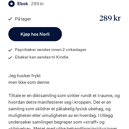
Ebok
289 kr
289 kr
På lager
ISBN
Antall
9788203455667
Kjøp hos Norli
Papirbøker sendes innen 2 virkedager
Ebøker kan sendes til Kindle
Jeg husker frykt
men ikke som denne
Tiltale er en diktsamling som sirkler rundt et traume, og
hvordan dette manifesterer seg i kroppen. Det er en
samling som skildrer et påtakelig fysisk ubehag, og
muligheten eller umuligheten av en hverdag. I tillegg
undersøker samlingen begreper som «straff» og
«tilgivelse». Møtet med ulike behandlingsinstitusjoner