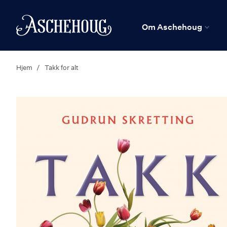
n
Hjem
Om Aschehoug
Hjem
Takk for alt