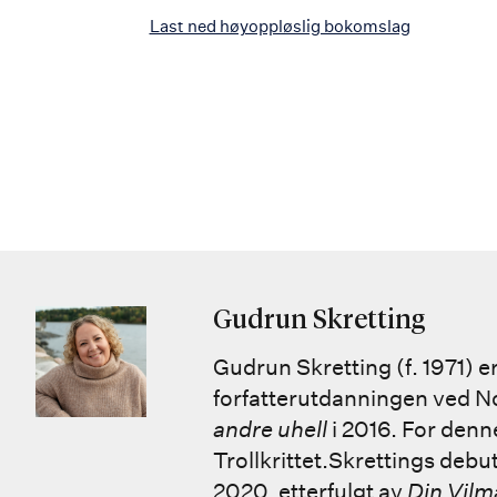
Last ned høyoppløslig bokomslag
Gudrun Skretting
Gudrun Skretting (f. 1971) 
forfatterutdanningen ved N
andre uhell
i 2016. For den
Trollkrittet.Skrettings deb
2020, etterfulgt av
Din Vilm