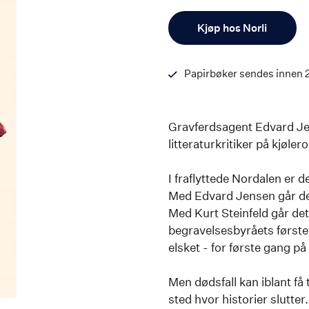
Antall
Kjøp hos Norli
Papirbøker sendes innen 
Gravferdsagent Edvard Je
litteraturkritiker på kjøle
I fraflyttede Nordalen er
Med Edvard Jensen går det
Med Kurt Steinfeld går det i
begravelsesbyråets første 
elsket - for første gang på
Men dødsfall kan iblant få t
sted hvor historier slutter.