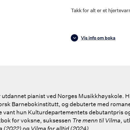
Takk for alt er et hjerteva
Vis info om boka
er utdannet pianist ved Norges Musikkhøyskole. H
orsk Barnebokinstitutt, og debuterte med roma
ne vant hun Kulturdepartementets debutantpris o
utbok for voksne, suksessen
Tre menn til Vilma
, u
a (2022)
og
Vilma for alltid (2024)