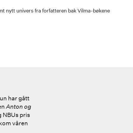
rmt nytt univers fra forfatteren bak Vilma-bøkene
un har gått
nen
Anton og
g NBUs pris
tkom våren