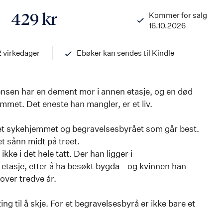
Kommer for salg
429 kr
16.10.2026
ISBN
9788203463716
2 virkedager
Ebøker kan sendes til Kindle
nsen har en dement mor i annen etasje, og en død
rommet. Det eneste han mangler, er et liv.
 det sykehjemmet og begravelsesbyrået som går best.
 sånn midt på treet.
kke i det hele tatt. Der han ligger i
etasje, etter å ha besøkt bygda - og kvinnen han
 over tredve år.
ing til å skje. For et begravelsesbyrå er ikke bare et