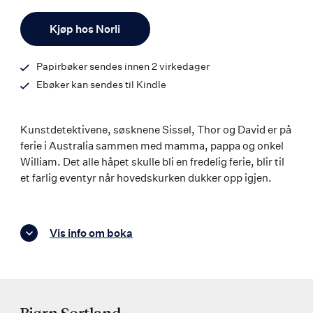
ISBN
Antall
9788242131669
Kjøp hos Norli
Papirbøker sendes innen 2 virkedager
Ebøker kan sendes til Kindle
Kunstdetektivene, søsknene Sissel, Thor og David er på
ferie i Australia sammen med mamma, pappa og onkel
William. Det alle håpet skulle bli en fredelig ferie, blir til
et farlig eventyr når hovedskurken dukker opp igjen.
Vis info om boka