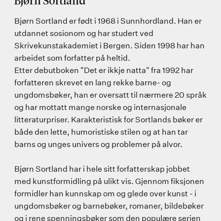
Bjørn Sortland
Bjørn Sortland er født i 1968 i Sunnhordland. Han er
utdannet sosionom og har studert ved
Skrivekunstakademiet i Bergen. Siden 1998 har han
arbeidet som forfatter på heltid.
Etter debutboken "Det er ikkje natta" fra 1992 har
forfatteren skrevet en lang rekke barne- og
ungdomsbøker, han er oversatt til nærmere 20 språk
og har mottatt mange norske og internasjonale
litteraturpriser. Karakteristisk for Sortlands bøker er
både den lette, humoristiske stilen og at han tar
barns og unges univers og problemer på alvor.
Bjørn Sortland har i hele sitt forfatterskap jobbet
med kunstformidling på ulikt vis. Gjennom fiksjonen
formidler han kunnskap om og glede over kunst - i
ungdomsbøker og barnebøker, romaner, bildebøker
og i rene spenningsbøker som den populære serien