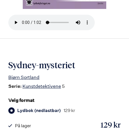
Bla
i
boken
Sydney-mysteriet
Bjørn Sortland
Serie:
Kunstdetektivene
5
Velg format
Lydbok (nedlastbar)
129 kr
129 kr
På lager