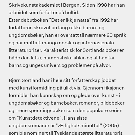
Skrivekunstakademiet i Bergen. Siden 1998 har han
arbeidet som forfatter på heltid.
Etter debutboken "Det er ikkje natta" fra 1992 har
forfatteren skrevet en lang rekke barne- og
ungdomsbøker, han er oversatt til nærmere 20 språk
og har mottatt mange norske og internasjonale
litteraturpriser. Karakteristisk for Sortlands bøker er
både den lette, humoristiske stilen og at han tar
barns og unges univers og problemer på alvor.
Bjørn Sortland har i hele sitt forfatterskap jobbet
med kunstformidling på ulikt vis. Gjennom fiksjonen
formidler han kunnskap om og glede over kunst - i
ungdomsbøker og barnebøker, romaner, bildebøker
og i rene spenningsbøker som den populære serien
om "Kunstdetektivene". Hans siste
ungdomsromaner er "Ærlighetsminuttet" (2005) -
som ble nominert til Tysklands største litteraturpris