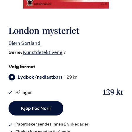
London-mysteriet
Bjørn Sortland
Serie:
Kunstdetektivene
7
Velg format
Lydbok (nedlastbar)
129 kr
129 kr
På lager
ISBN
Antall
9788242136718
Kjøp hos Norli
Papirbøker sendes innen 2 virkedager
Ebøker kan sendes til Kindle