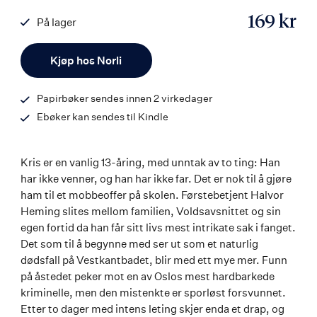
169 kr
På lager
ISBN
Antall
9788242166609
Kjøp hos Norli
Papirbøker sendes innen 2 virkedager
Ebøker kan sendes til Kindle
Kris er en vanlig 13-åring, med unntak av to ting: Han
har ikke venner, og han har ikke far. Det er nok til å gjøre
ham til et mobbeoffer på skolen. Førstebetjent Halvor
Heming slites mellom familien, Voldsavsnittet og sin
egen fortid da han får sitt livs mest intrikate sak i fanget.
Det som til å begynne med ser ut som et naturlig
dødsfall på Vestkantbadet, blir med ett mye mer. Funn
på åstedet peker mot en av Oslos mest hardbarkede
kriminelle, men den mistenkte er sporløst forsvunnet.
Etter to dager med intens leting skjer enda et drap, og