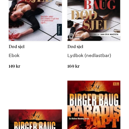
Død sjel
Død sjel
Ebok
Lydbok (nedlastbar)
149 kr
169 kr