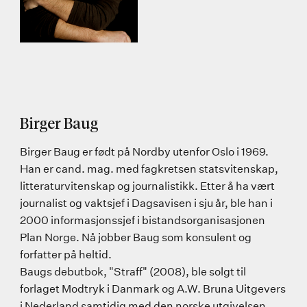
Birger Baug
Birger Baug er født på Nordby utenfor Oslo i 1969.
Han er cand. mag. med fagkretsen statsvitenskap,
litteraturvitenskap og journalistikk. Etter å ha vært
journalist og vaktsjef i Dagsavisen i sju år, ble han i
2000 informasjonssjef i bistandsorganisasjonen
Plan Norge. Nå jobber Baug som konsulent og
forfatter på heltid.
Baugs debutbok, "Straff" (2008), ble solgt til
forlaget Modtryk i Danmark og A.W. Bruna Uitgevers
i Nederland samtidig med den norske utgivelsen.