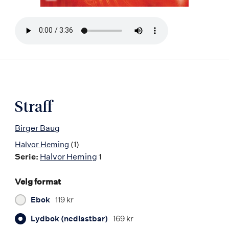
Bla
i
boken
Straff
Birger Baug
Halvor Heming
(1)
Serie:
Halvor Heming
1
Velg format
Ebok
119 kr
Lydbok (nedlastbar)
169 kr