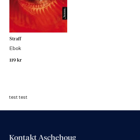
Straff
Ebok
119 kr
test test
Kontakt Aschehoug