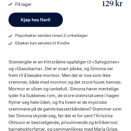
129 kr
På lager
ISBN
Antall
9788242163165
Kjøp hos Norli
Papirbøker sendes innen 2 virkedager
Ebøker kan sendes til Kindle
Steinengler er en frittståene oppfølger til «Sølvgutten»
og «Glassbarna». Det er snart påske, og Simona ser
frem til å besøke mormor. Men det er noe som ikke
stemmer, både med mormor og det store huset hennes.
Mormor er sliten og tankefull. Simona hører merkelige
lyder fra Sukkenes rom, de store steinstatuene i hagen
flytter seg hele tiden, og fra hvem er de mystiske
stemmene på de gamle kassettbåndene? Stemmer som
ber Simona skynde seg, før det er for sent? Kristina
Ohlsson er bestselgende, prisvinnende og kritikerrost
barnebokforfatter, og sammenliknes med Maria Gripe.