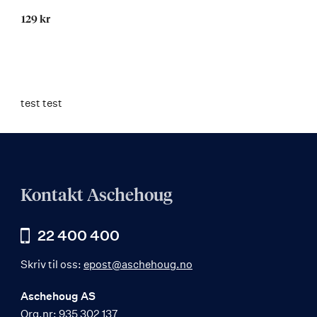
129 kr
test test
Kontakt Aschehoug
22 400 400
Skriv til oss:
epost@aschehoug.no
Aschehoug AS
Org.nr: 935 302 137