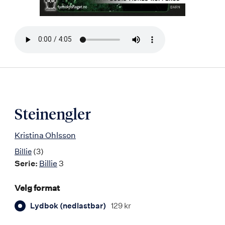
Bla
i
boken
Steinengler
Kristina Ohlsson
Billie
(3)
Serie:
Billie
3
Velg format
Lydbok (nedlastbar)
129 kr