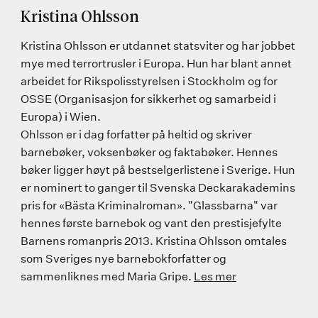
Kristina Ohlsson
Kristina Ohlsson er utdannet statsviter og har jobbet
mye med terrortrusler i Europa. Hun har blant annet
arbeidet for Rikspolisstyrelsen i Stockholm og for
OSSE (Organisasjon for sikkerhet og samarbeid i
Europa) i Wien.
Ohlsson er i dag forfatter på heltid og skriver
barnebøker, voksenbøker og faktabøker. Hennes
bøker ligger høyt på bestselgerlistene i Sverige. Hun
er nominert to ganger til Svenska Deckarakademins
pris for «Bästa Kriminalroman». "Glassbarna" var
hennes første barnebok og vant den prestisjefylte
Barnens romanpris 2013. Kristina Ohlsson omtales
som Sveriges nye barnebokforfatter og
sammenliknes med Maria Gripe.
Les mer