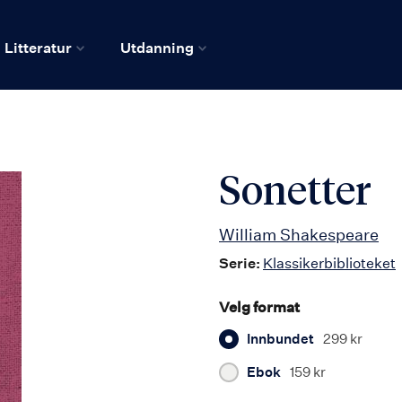
Litteratur
Utdanning
Sonetter
William Shakespeare
Serie:
Klassikerbiblioteket
Velg format
Innbundet
299 kr
Ebok
159 kr