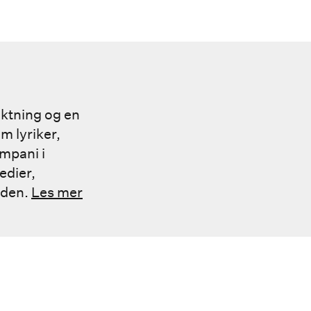
iktning og en
m lyriker,
ompani i
edier,
rden.
Les mer