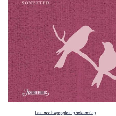
Last ned høyoppløslig bokomslag