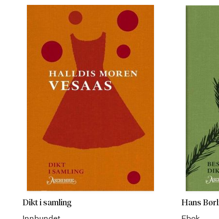
Dikt i samling
Hans Børli
Innbundet
Ebok