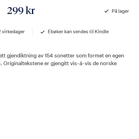
299 kr
På lager
ISBN
97882033739
2 virkedager
Ebøker kan sendes til Kindle
tt gjendiktning av 154 sonetter som formet en egen
. Originaltekstene er gjengitt vis-á-vis de norske