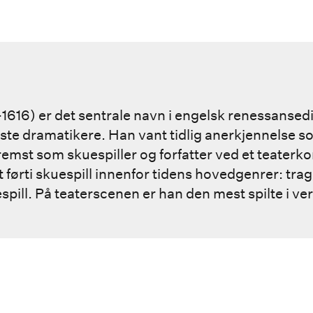
616) er det sentrale navn i engelsk renessansed
ste dramatikere. Han vant tidlig anerkjennelse so
remst som skuespiller og forfatter ved et teaterk
førti skuespill innenfor tidens hovedgenrer: trag
pill. På teaterscenen er han den mest spilte i ve