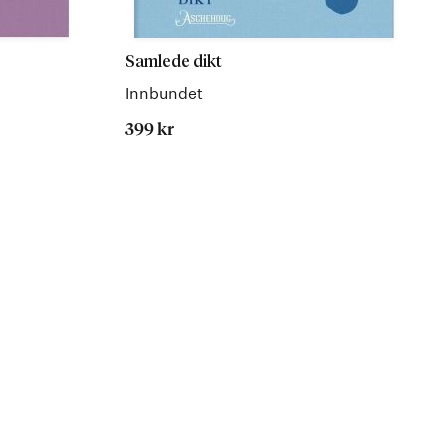
Samlede dikt
Innbundet
399 kr