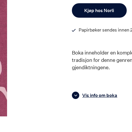
Antall
Kjøp hos Norli
Papirbøker sendes innen 
Boka inneholder en komple
tradisjon for denne genren
gjendiktningene.
Vis info om boka