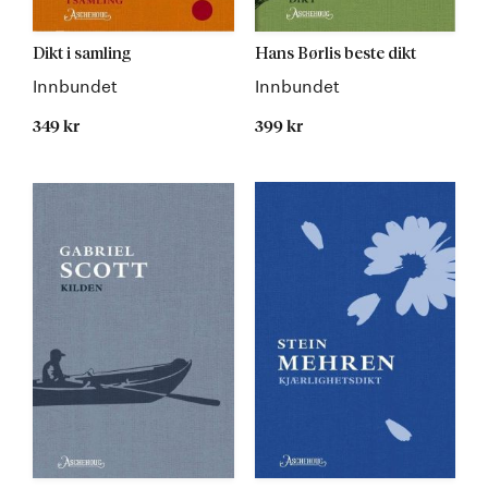
Dikt i samling
Hans Børlis beste dikt
Innbundet
Innbundet
349 kr
399 kr