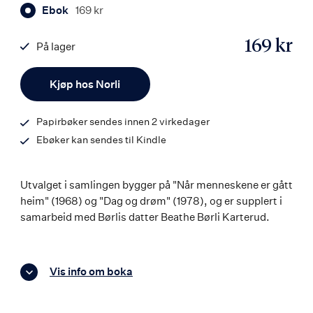
Ebok
169 kr
169 kr
På lager
ISBN
Antall
9788203360282
Kjøp hos Norli
Papirbøker sendes innen 2 virkedager
Ebøker kan sendes til Kindle
Utvalget i samlingen bygger på "Når menneskene er gått
heim" (1968) og "Dag og drøm" (1978), og er supplert i
samarbeid med Børlis datter Beathe Børli Karterud.
Vis info om boka