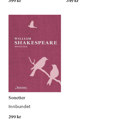
399 kr
349 kr
Sonetter
Innbundet
299 kr