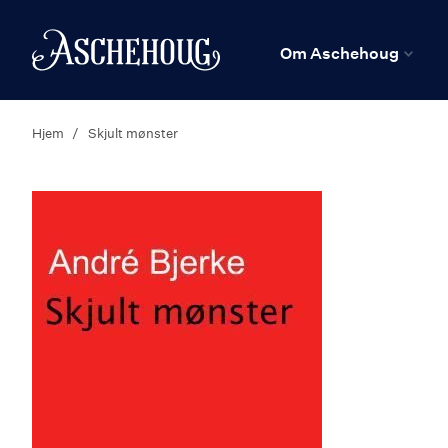
n
Hjem
Om Aschehoug
Hjem
Skjult mønster