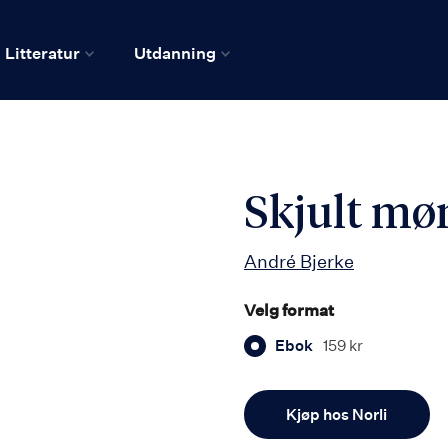
Litteratur
Utdanning
Skjult mø
André Bjerke
Velg format
Ebok
159 kr
Antall
Kjøp hos Norli