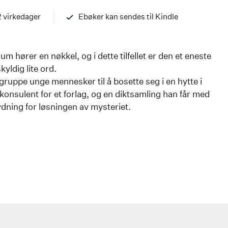
97882033575
2 virkedager
Ebøker kan sendes til Kindle
um hører en nøkkel, og i dette tilfellet er den et eneste
kyldig lite ord.
ruppe unge mennesker til å bosette seg i en hytte i
onsulent for et forlag, og en diktsamling han får med
tydning for løsningen av mysteriet.