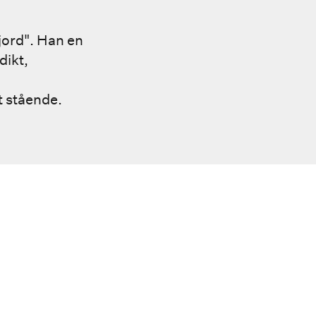
jord". Han en
dikt,
t stående.