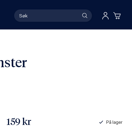
Søk
Han
Logg 
nster
159 kr
På lager
ISBN