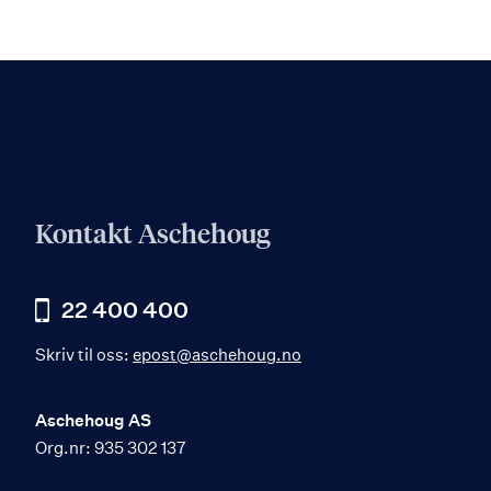
Kontakt Aschehoug
22 400 400
Skriv til oss:
epost@aschehoug.no
Aschehoug AS
Org.nr: 935 302 137